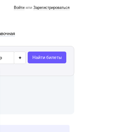
Войти
или
Зарегистрироваться
авочная
Найти билеты
р