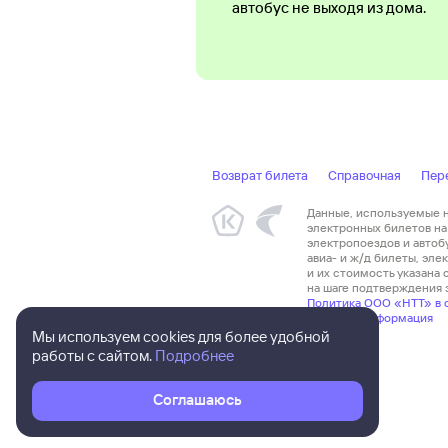
автобус не выходя из дома.
Возврат билета
Справочная
Пер
Данные, используемые на
электронных билетов на 
электропоездов и автоб
авиа- и ж/д билеты, эл
и их стоимость указана
на шаге подтверждения з
Политика ООО «НТТ» в 
Правовая информация
Мы используем cookies для более удобной
работы с сайтом.
Подробнее
Соглашаюсь