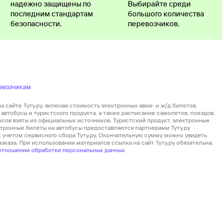
надежно защищены по
Выбирайте среди
последним стандартам
большого количества
безопасности.
перевозчиков.
евозчикам
 сайте Туту.ру, включая стоимость электронных авиа- и ж/д билетов,
автобусы и туристского продукта, а также расписание самолетов, поездов,
усов взяты из официальных источников. Туристский продукт, электронные
ектронные билеты на автобусы предоставляются партнерами Туту.ру
 с учетом сервисного сбора Туту.ру. Окончательную сумму можно увидеть
аказа. При использовании материалов ссылка на сайт Туту.ру обязательна.
отношении обработки персональных данных