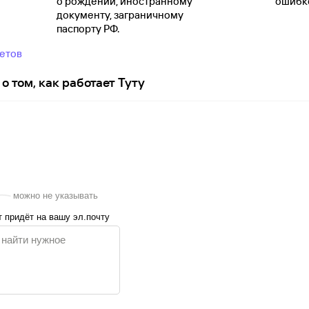
о
рождении, иностранному
ошибко
документу, заграничному
паспорту
РФ.
ветов
о том, как работает Туту
можно не указывать
 придёт на вашу эл.почту