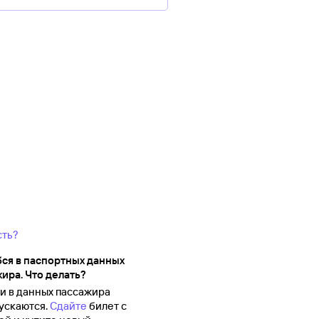
сть?
ся в паспортных данных
ира. Что делать?
 в данных пассажира
ускаются.
Сдайте
билет с