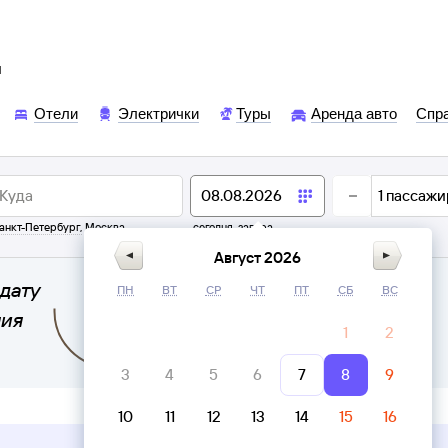
ы
Отели
Электрички
Туры
Аренда авто
Спр
1
пассажи
анкт-Петербург
,
Москва
сегодня,
завтра
Август 2026
дату
ПН
ВТ
СР
ЧТ
ПТ
СБ
ВС
ния
1
2
3
4
5
6
7
8
9
10
11
12
13
14
15
16
Верни билет в личном кабинете