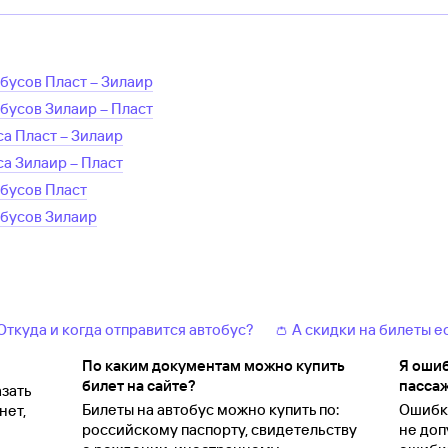
обусов
Пласт
–
Зилаир
обусов
Зилаир
–
Пласт
са
Пласт
–
Зилаир
са
Зилаир
–
Пласт
обусов
Пласт
обусов
Зилаир
 Откуда и когда отправится автобус?
👛 А скидки на билеты е
По каким документам можно купить
Я ошиб
билет на сайте?
пассаж
зать
Билеты на автобус можно купить по:
Ошибки
нет,
российскому паспорту, свидетельству
не доп