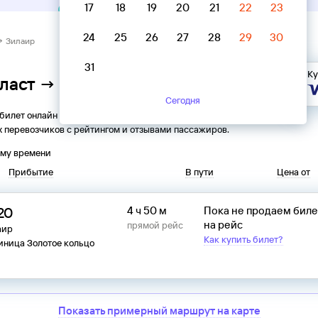
17
18
19
20
21
22
23
24
25
26
27
28
29
30
→ Зилаир
31
Ку
Пласт → Зилаир
Сегодня
 билет онлайн на автобус из
Пласта
в
Зилаир
. Все
 перевозчиков с рейтингом и отзывами пассажиров.
ому времени
Прибытие
В пути
Цена от
20
4 ч 50 м
Пока не продаем бил
на рейс
прямой рейс
аир
Как купить билет?
иница Золотое кольцо
Показать примерный маршрут на карте