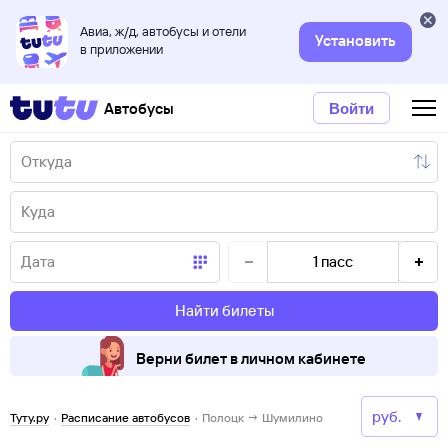
Авиа, ж/д, автобусы и отели
Установить
в приложении
Автобусы
Войти
1
пасс
Найти билеты
Верни билет в личном кабинете
Туту.ру
·
Расписание автобусов
·
Полоцк → Шумилино