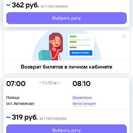
~
362
руб.
за
1
пассажира
Выбрать дату
Возврат билетов в личном кабинете
07:00
08:10
1 ч 10 м
Полоцк
Шумилино
ост. Автовокзал
Автостанция
~
319
руб.
за
1
пассажира
Выбрать дату