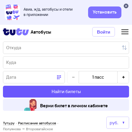
Авиа, ж/д, автобусы и отели
Установить
в приложении
Автобусы
Войти
1
пасс
Найти билеты
Верни билет в личном кабинете
Туту.ру
·
Расписание автобусов
·
Полуянова → Второвагайское