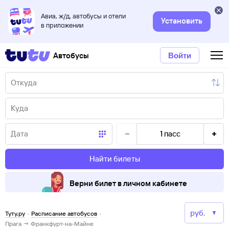
Авиа, ж/д, автобусы и отели
Установить
в приложении
Автобусы
Войти
1
пасс
Найти билеты
Верни билет в личном кабинете
Туту.ру
·
Расписание автобусов
·
Прага → Франкфурт-на-Майне