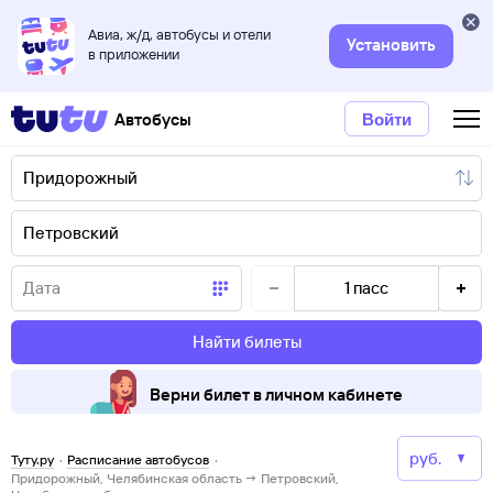
Авиа, ж/д, автобусы и отели
Установить
в приложении
Автобусы
Войти
1
пасс
Найти билеты
Верни билет в личном кабинете
Туту.ру
·
Расписание автобусов
·
Придорожный, Челябинская область → Петровский,