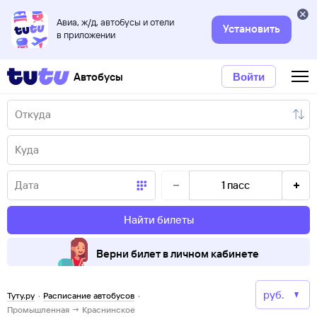
Авиа, ж/д, автобусы и отели
Установить
в приложении
Автобусы
Войти
1
пасс
Найти билеты
Верни билет в личном кабинете
Туту.ру
·
Расписание автобусов
·
Промышленная → Краснинское