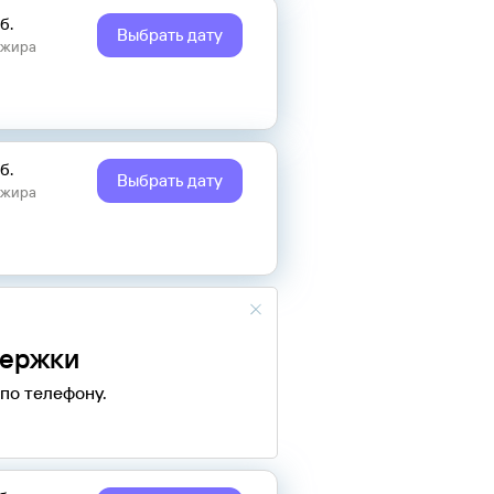
б.
Выбрать дату
ажира
б.
Выбрать дату
ажира
держки
по телефону.