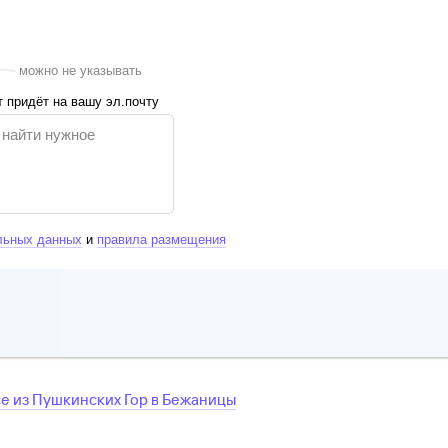
можно не указывать
 придёт на вашу эл.почту
льных данных
и
правила размещения
се
из
Пушкинских Гор
в
Бежаницы