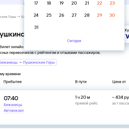
17
18
19
20
21
22
23
24
25
26
27
28
29
30
ские Горы → Бежаницы
31
Ку
Пушкинские Горы → Бежаницы
Сегодня
 билет онлайн на автобус из
Пушкинских Гор
в
Бежаницы
.
сных перевозчиков с рейтингом и отзывами пассажиров.
 Бежаницы → Пушкинские Горы
ому времени
Прибытие
В пути
Цена от
07:40
1 ч 20 м
~
434
ру
прямой рейс
за
1
пасс
Бежаницы
Автовокзал