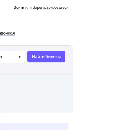
Войти
или
Зарегистрироваться
авочная
Найти билеты
р