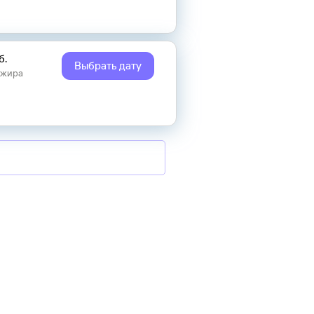
б.
Выбрать дату
ажира