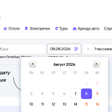
ы
Отели
Электрички
Туры
Аренда авто
Спр
1
пассажи
анкт-Петербург
,
Москва
сегодня,
завтра
Август 2026
дату
ПН
ВТ
СР
ЧТ
ПТ
СБ
ВС
ния
1
2
3
4
5
6
7
8
9
10
11
12
13
14
15
16
Верни билет в личном кабинете