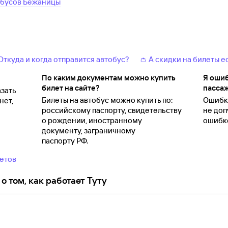
обусов
Бежаницы
 Откуда и когда отправится автобус?
👛 А скидки на билеты е
По каким документам можно купить
Я ошиб
билет на сайте?
пассаж
зать
Билеты на автобус можно купить по:
Ошибки
нет,
российскому паспорту, свидетельству
не доп
о
рождении, иностранному
ошибко
документу, заграничному
паспорту
РФ.
ветов
о том, как работает Туту