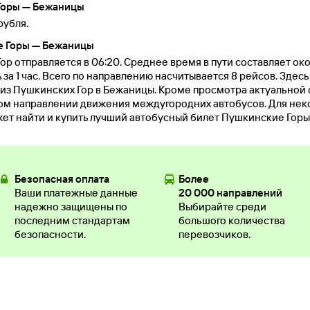
Горы — Бежаницы
рубля.
е Горы — Бежаницы
р отправляется в 06:20. Среднее время в пути составляет окол
за 1 час. Всего по направлению насчитывается 8 рейсов. Здесь
из Пушкинских Гор в Бежаницы. Кроме просмотра актуальной 
ом направлении движения междугородних автобусов. Для нек
жет найти и купить лучший автобусный билет Пушкинские Гор
Безопасная оплата
Более
Ваши платежные данные
20 000 направлений
надежно защищены по
Выбирайте среди
последним стандартам
большого количества
безопасности.
перевозчиков.