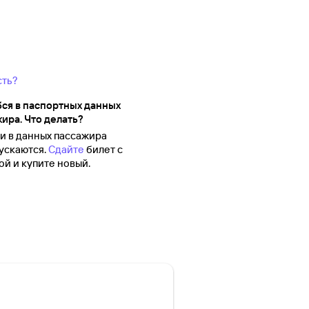
сть?
ся в паспортных данных
ира. Что делать?
 в данных пассажира
ускаются.
Сдайте
билет с
й и купите новый.