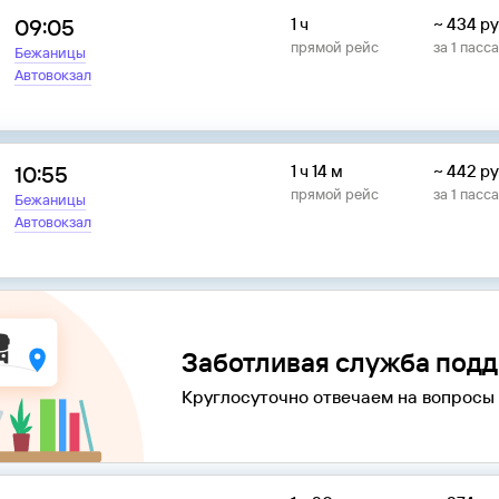
09:05
1 ч
~
434
ру
прямой рейс
за
1
пасс
Бежаницы
Автовокзал
10:55
1 ч 14 м
~
442
ру
прямой рейс
за
1
пасс
Бежаницы
Автовокзал
Заботливая служба под
Круглосуточно отвечаем на вопросы 