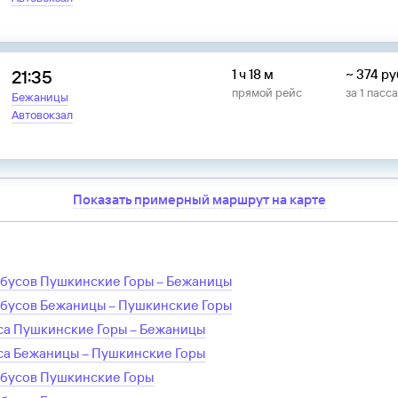
21:35
1 ч 18 м
~
374
ру
прямой рейс
за
1
пасс
Бежаницы
Автовокзал
Показать примерный маршрут на карте
обусов
Пушкинские Горы
–
Бежаницы
обусов
Бежаницы
–
Пушкинские Горы
са
Пушкинские Горы
–
Бежаницы
са
Бежаницы
–
Пушкинские Горы
обусов
Пушкинские Горы