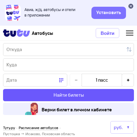
Авиа, ж/д, автобусы и отели
Установить
в приложении
Автобусы
Войти
1
пасс
Найти билеты
Верни билет в личном кабинете
Туту.ру
·
Расписание автобусов
·
Пустошка → Исаково, Псковская область