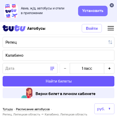
Авиа, ж/д, автобусы и отели
Установить
в приложении
Автобусы
Войти
1
пасс
Найти билеты
Верни билет в личном кабинете
Туту.ру
·
Расписание автобусов
·
Репец, Липецкая область → Калабино, Липецкая область