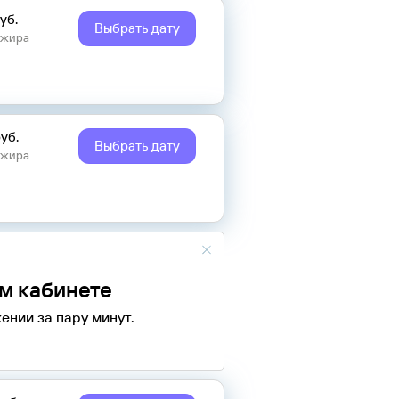
уб.
Выбрать дату
ажира
уб.
Выбрать дату
ажира
ом кабинете
ении за пару минут.