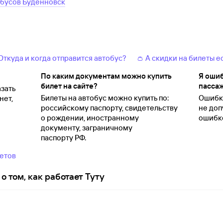
обусов
Будённовск
 Откуда и когда отправится автобус?
👛 А скидки на билеты е
По каким документам можно купить
Я ошиб
билет на сайте?
пассаж
зать
Билеты на автобус можно купить по:
Ошибки
нет,
российскому паспорту, свидетельству
не доп
о
рождении, иностранному
ошибко
документу, заграничному
паспорту
РФ.
ветов
о том, как работает Туту