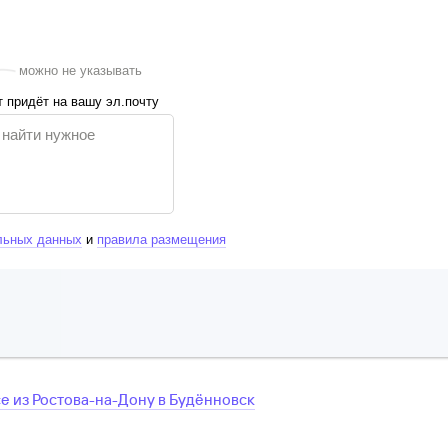
можно не указывать
 придёт на вашу эл.почту
льных данных
и
правила размещения
се
из
Ростова-на-Дону
в
Будённовск