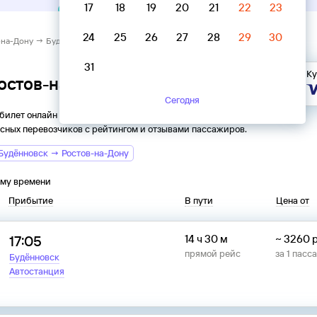
17
18
19
20
21
22
23
24
25
26
27
28
29
30
-на-Дону → Будённовск
31
Ку
Ростов-на-Дону → Будённовск
Сегодня
 билет онлайн на автобус из
Ростова-на-Дону
в
Будённовск
.
сных перевозчиков с рейтингом и отзывами пассажиров.
Будённовск → Ростов-на-Дону
ому времени
Прибытие
В пути
Цена от
17:05
14 ч 30 м
~
3260
прямой рейс
за
1
пасс
Будённовск
Автостанция