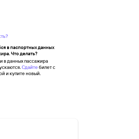
сть?
ся в паспортных данных
ира. Что делать?
 в данных пассажира
ускаются.
Сдайте
билет с
й и купите новый.