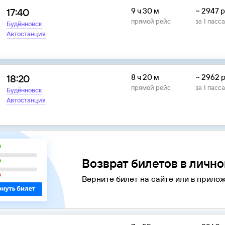
17:40
9 ч 30 м
~
2947
р
прямой рейс
за
1
пасс
Будённовск
Автостанция
18:20
8 ч 20 м
~
2962
р
прямой рейс
за
1
пасс
Будённовск
Автостанция
Возврат билетов в личн
Верните билет на сайте или в прилож