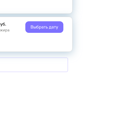
уб.
Выбрать дату
ажира