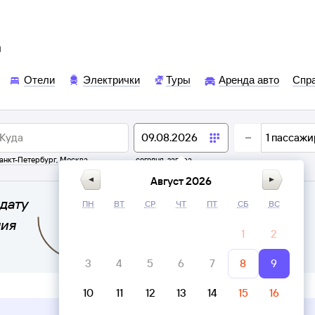
ы
Отели
Электрички
Туры
Аренда авто
Спр
1
пассажи
анкт-Петербург
,
Москва
сегодня,
завтра
Август 2026
дату
ПН
ВТ
СР
ЧТ
ПТ
СБ
ВС
ния
1
2
3
4
5
6
7
8
9
10
11
12
13
14
15
16
Верни билет в личном кабинете