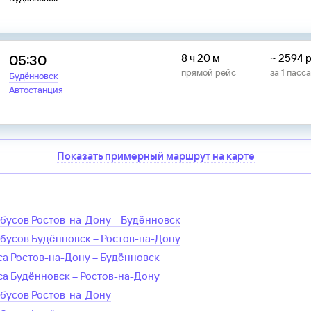
05:30
8 ч 20 м
~
2594
р
прямой рейс
за
1
пасс
Будённовск
Автостанция
Показать примерный маршрут на карте
обусов
Ростов-на-Дону
–
Будённовск
обусов
Будённовск
–
Ростов-на-Дону
са
Ростов-на-Дону
–
Будённовск
са
Будённовск
–
Ростов-на-Дону
обусов
Ростов-на-Дону