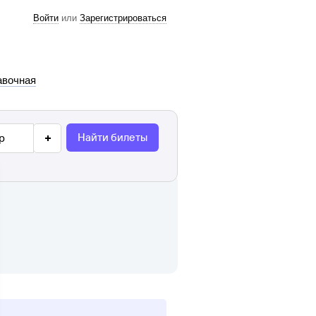
Войти
или
Зарегистрироваться
авочная
Найти билеты
р