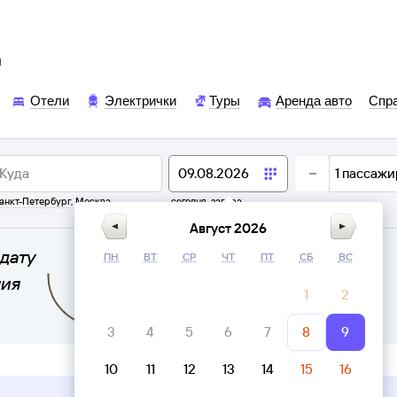
ы
Отели
Электрички
Туры
Аренда авто
Спр
1
пассажи
анкт-Петербург
,
Москва
сегодня,
завтра
Август 2026
дату
ПН
ВТ
СР
ЧТ
ПТ
СБ
ВС
ния
1
2
3
4
5
6
7
8
9
10
11
12
13
14
15
16
Верни билет в личном кабинете