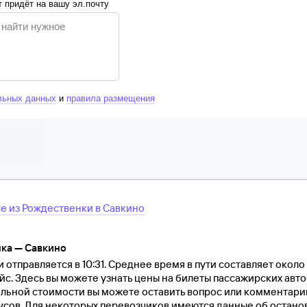
 придёт на вашу эл.почту
льных данных
и
правила размещения
се
из
Рождественки
в
Савкино
ка — Савкино
отправляется в 10:31. Среднее время в пути составляет около 1
йс. Здесь вы можете узнать цены на билеты пассажирских авт
альной стоимости вы можете оставить вопрос или комментари
ов. Для некоторых перевозчиков имеются данные об остановк