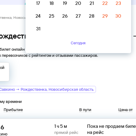
17
18
19
20
21
22
23
24
25
26
27
28
29
30
твенка, Новосибирская область → Савкино
31
Рождественка, Новосибирская область
Сегодня
 билет онлайн на автобус из
Рождественки
в
Савкино
. Все
 перевозчиков с рейтингом и отзывами пассажиров.
той
Савкино → Рождественка, Новосибирская область
ому времени
Прибытие
В пути
Цена от
36
1 ч 5 м
Пока не продаем бил
на рейс
прямой рейс
кино