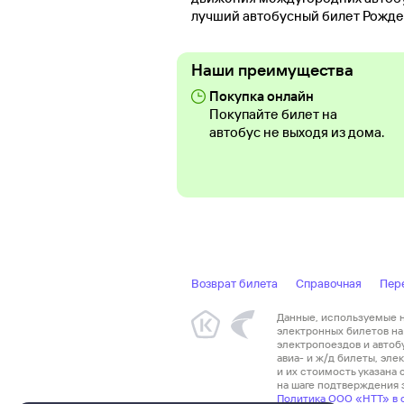
лучший автобусный билет Рожде
Наши преимущества
Покупка онлайн
Покупайте билет на
автобус не выходя из дома.
Возврат билета
Справочная
Пер
Данные, используемые на
электронных билетов на 
электропоездов и автоб
авиа- и ж/д билеты, эл
и их стоимость указана
на шаге подтверждения з
Политика ООО «НТТ» в 