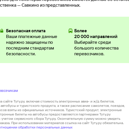
ственка — Савкино из представленных.
Безопасная оплата
Более
Ваши платежные данные
20 000 направлений
надежно защищены по
Выбирайте среди
последним стандартам
большого количества
безопасности.
перевозчиков.
евозчикам
 сайте Туту.ру, включая стоимость электронных авиа- и ж/д билетов,
автобусы и туристского продукта, а также расписание самолетов, поездов,
усов взяты из официальных источников. Туристский продукт, электронные
ектронные билеты на автобусы предоставляются партнерами Туту.ру
 с учетом сервисного сбора Туту.ру. Окончательную сумму можно увидеть
аказа. При использовании материалов ссылка на сайт Туту.ру обязательна.
отношении обработки персональных данных