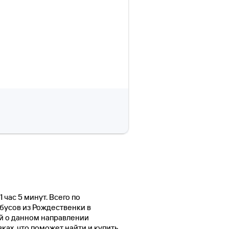
 час 5 минут. Всего по
обусов из Рождественки в
й о данном направлении
ах, что поможет найти и купить