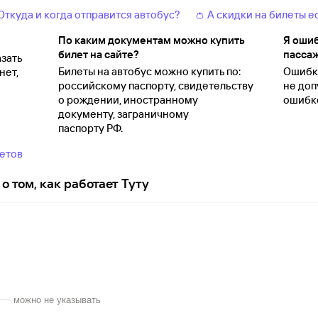
 Откуда и когда отправится автобус?
👛 А скидки на билеты е
По каким документам можно купить
Я ошиб
билет на сайте?
пассаж
зать
Билеты на автобус можно купить по:
Ошибки
нет,
российскому паспорту, свидетельству
не доп
о
рождении, иностранному
ошибко
документу, заграничному
паспорту
РФ.
ветов
о том, как работает Туту
можно не указывать