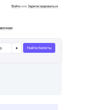
Войти
или
Зарегистрироваться
авочная
Найти билеты
р