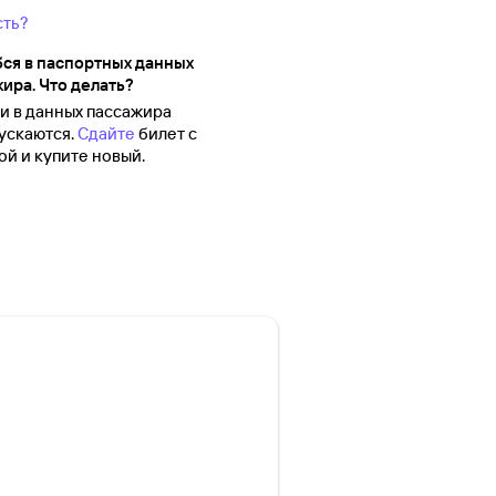
сть?
ся в паспортных данных
ира. Что делать?
 в данных пассажира
ускаются.
Сдайте
билет с
й и купите новый.