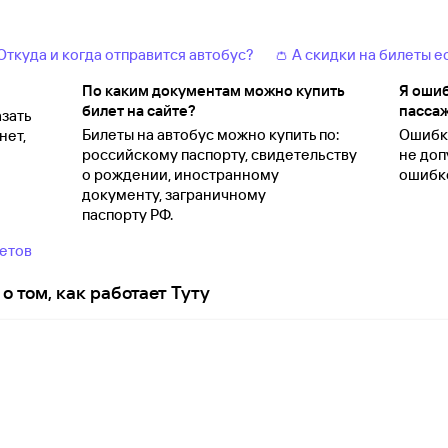
 Откуда и когда отправится автобус?
👛 А скидки на билеты е
По каким документам можно купить
Я ошиб
билет на сайте?
пассаж
зать
Билеты на автобус можно купить по:
Ошибки
нет,
российскому паспорту, свидетельству
не доп
о
рождении, иностранному
ошибко
документу, заграничному
паспорту
РФ.
ветов
о том, как работает Туту