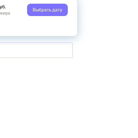
уб.
Выбрать дату
ажира