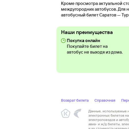
Кроме просмотра актуальной ст
междугородних автобусов. Для н
автобусный билет Саратов — Тур
Наши преимущества
Покупка онлайн
Покупайте билет на
автобус не выходя из дома.
Возврат билета
Справочная
Пер
Данные, используемые на
электронных билетов на 
электропоездов и автоб
авиа- и ж/д билеты, эл
и их стоимость указана