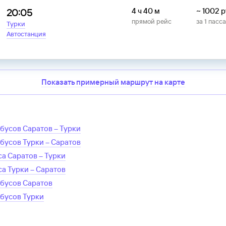
20:05
4 ч 40 м
~
1002
р
прямой рейс
за
1
пасс
Турки
Автостанция
Показать примерный маршрут на карте
обусов
Саратов
–
Турки
обусов
Турки
–
Саратов
са
Саратов
–
Турки
са
Турки
–
Саратов
обусов
Саратов
обусов
Турки