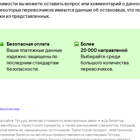
оимости вы можете оставить вопрос или комментарий о данн
екоторых перевозчиков имеются данные об остановках, что п
ки из представленных.
Безопасная оплата
Более
Ваши платежные данные
20 000 направлений
надежно защищены по
Выбирайте среди
последним стандартам
большого количества
безопасности.
перевозчиков.
евозчикам
 сайте Туту.ру, включая стоимость электронных авиа- и ж/д билетов,
автобусы и туристского продукта, а также расписание самолетов, поездов,
усов взяты из официальных источников. Туристский продукт, электронные
ектронные билеты на автобусы предоставляются партнерами Туту.ру
 с учетом сервисного сбора Туту.ру. Окончательную сумму можно увидеть