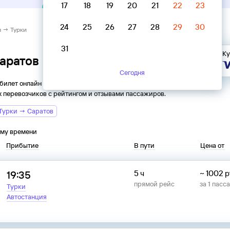
17
18
19
20
21
22
23
24
25
26
27
28
29
30
в → Турки
31
Ку
Саратов → Турки
Сегодня
 билет онлайн на автобус из
Саратова
в
Турок
. Все
 перевозчиков с рейтингом и отзывами пассажиров.
Турки → Саратов
ому времени
Прибытие
В пути
Цена от
19:35
5 ч
~
1002
р
прямой рейс
за
1
пасс
Турки
Автостанция