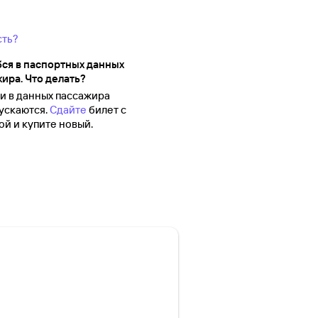
сть?
ся в паспортных данных
ира. Что делать?
 в данных пассажира
ускаются.
Сдайте
билет с
й и купите новый.