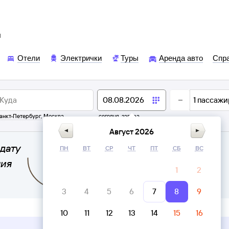
ы
Отели
Электрички
Туры
Аренда авто
Спр
1
пассажи
анкт-Петербург
,
Москва
сегодня,
завтра
Август 2026
дату
ПН
ВТ
СР
ЧТ
ПТ
СБ
ВС
ния
1
2
3
4
5
6
7
8
9
10
11
12
13
14
15
16
Верни билет в личном кабинете