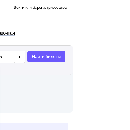
Войти
или
Зарегистрироваться
авочная
Найти билеты
р