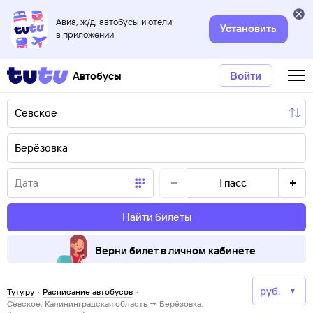
Авиа, ж/д, автобусы и отели
Установить
в приложении
Автобусы
Войти
1
пасс
Найти билеты
Верни билет в личном кабинете
Туту.ру
·
Расписание автобусов
·
Севское, Калининградская область → Берёзовка,