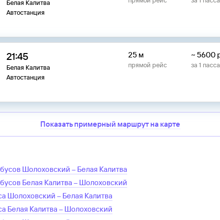
прямой рейс
за
1
пасс
Белая Калитва
Автостанция
21:45
25 м
~
5600
прямой рейс
за
1
пасс
Белая Калитва
Автостанция
Показать примерный маршрут на карте
обусов
Шолоховский
–
Белая Калитва
обусов
Белая Калитва
–
Шолоховский
са
Шолоховский
–
Белая Калитва
са
Белая Калитва
–
Шолоховский