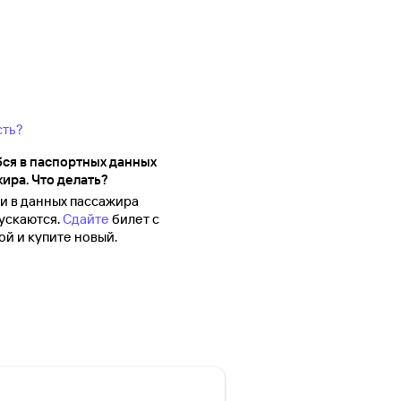
сть?
ся в паспортных данных
ира. Что делать?
 в данных пассажира
ускаются.
Сдайте
билет с
й и купите новый.