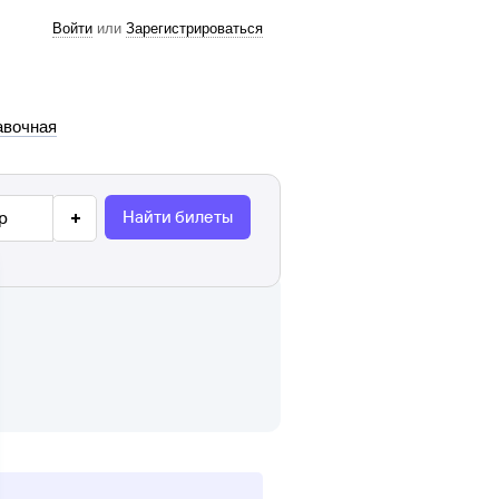
Войти
или
Зарегистрироваться
авочная
Найти билеты
р