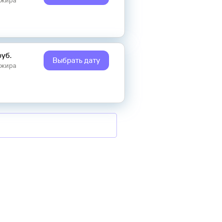
ажира
руб.
Выбрать дату
ажира