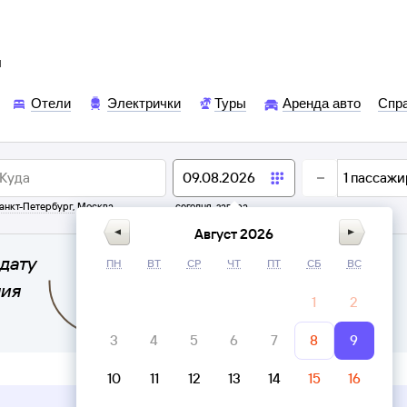
ы
Отели
Электрички
Туры
Аренда авто
Спр
1
пассажи
анкт-Петербург
,
Москва
сегодня,
завтра
Август 2026
дату
ПН
ВТ
СР
ЧТ
ПТ
СБ
ВС
ния
1
2
3
4
5
6
7
8
9
10
11
12
13
14
15
16
Верни билет в личном кабинете