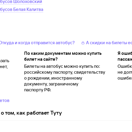
обусов
Шолоховский
обусов
Белая Калитва
 Откуда и когда отправится автобус?
👛 А скидки на билеты е
По каким документам можно купить
Я ошиб
билет на сайте?
пассаж
зать
Билеты на автобус можно купить по:
Ошибки
нет,
российскому паспорту, свидетельству
не доп
о
рождении, иностранному
ошибко
документу, заграничному
паспорту
РФ.
ветов
о том, как работает Туту