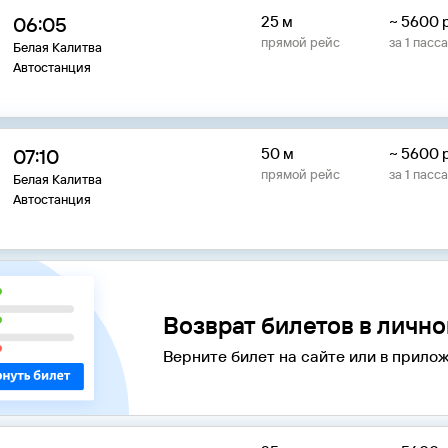
06:05
25 м
~
5600
прямой рейс
за
1
пасс
Белая Калитва
Автостанция
07:10
50 м
~
5600
прямой рейс
за
1
пасс
Белая Калитва
Автостанция
Возврат билетов в личн
Верните билет на сайте или в прилож