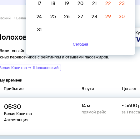
17
18
19
20
21
22
23
24
25
26
27
28
29
30
вский → Белая Калитва
31
Ку
Шолоховский → Белая Калитва
Сегодня
 билет онлайн на автобус из
Шолоховского
в
Белую Калитву
.
сных перевозчиков с рейтингом и отзывами пассажиров.
Белая Калитва → Шолоховский
ому времени
Прибытие
В пути
Цена от
05:30
14 м
~
5600
прямой рейс
за
1
пасс
Белая Калитва
Автостанция