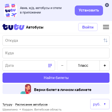
Авиа, ж/д, автобусы и отели
Установить
в приложении
Автобусы
Войти
1
пасс
Найти билеты
Верни билет в личном кабинете
Туту.ру
·
Расписание автобусов
·
Шумилино → Кордон, Витебская область