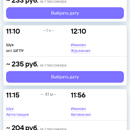
~
233
руб.
за
1
пассажира
Выбрать дату
11:10
12:10
1 ч
Шуя
Иваново
ост. ШГПУ
Ж/д вокзал
~
235
руб.
за
1
пассажира
Выбрать дату
11:15
11:56
41 м
Шуя
Иваново
Автостанция
Автовокзал
~
204
руб.
за
1
пассажира