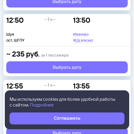
Выбрать дату
12:50
13:50
1 ч
Шуя
Иваново
ост. ШГПУ
Ж/д вокзал
~
235
руб.
за
1
пассажира
Выбрать дату
12:55
13:55
1 ч
Мы используем cookies для более удобной работы
Шуя
Иваново
с сайтом.
Подробнее
Автостанция
Автовокзал
Соглашаюсь
~
235
руб.
за
1
пассажира
Выбрать дату