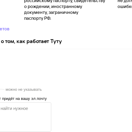
российскому паспорту, свидетельству
не доп
о
рождении, иностранному
ошибко
документу, заграничному
паспорту
РФ.
ветов
о том, как работает Туту
можно не указывать
 придёт на вашу эл.почту