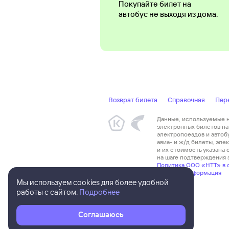
Покупайте билет на
автобус не выходя из дома.
Возврат билета
Справочная
Пер
Данные, используемые на
электронных билетов на 
электропоездов и автоб
авиа- и ж/д билеты, эл
и их стоимость указана
на шаге подтверждения з
Политика ООО «НТТ» в 
Правовая информация
Мы используем cookies для более удобной
работы с сайтом.
Подробнее
Соглашаюсь