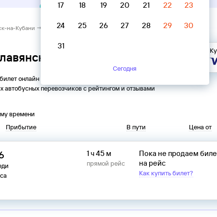
17
18
19
20
21
22
23
24
25
26
27
28
29
30
ск-на-Кубани → Лебеди
31
Ку
Славянск-на-Кубани → Лебеди
Сегодня
 билет онлайн на автобус из
Славянска-на-Кубани
в
х автобусных перевозчиков с рейтингом и отзывами
ому времени
Прибытие
В пути
Цена от
16
1 ч 45 м
Пока не продаем бил
на рейс
прямой рейс
еди
Как купить билет?
са