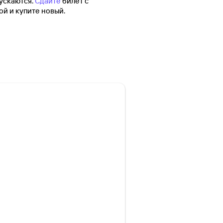
ускаются.
Сдайте
билет с
й и купите новый.