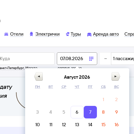
ы
Отели
Электрички
Туры
Аренда авто
Спр
1
пассажи
анкт-Петербург
,
Москва
сегодня,
завтра
Август 2026
дату
ПН
ВТ
СР
ЧТ
ПТ
СБ
ВС
ния
1
2
3
4
5
6
7
8
9
10
11
12
13
14
15
16
Верни билет в личном кабинете