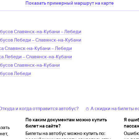
Показать примерный маршрут на карте
обусов
Славянск-на-Кубани
–
Лебеди
обусов
Лебеди
–
Славянск-на-Кубани
са
Славянск-на-Кубани
–
Лебеди
са
Лебеди
–
Славянск-на-Кубани
обусов
Славянск-на-Кубани
обусов
Лебеди
 Откуда и когда отправится автобус?
👛 А скидки на билеты е
По каким документам можно купить
Я ошиб
билет на сайте?
пассаж
зать
Билеты на автобус можно купить по:
Ошибки
нет,