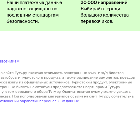
Ваши платежные данные
20 000 направлений
надежно защищены по
Выбирайте среди
последним стандартам
большого количества
безопасности.
перевозчиков.
евозчикам
 сайте Туту.ру, включая стоимость электронных авиа- и ж/д билетов,
автобусы и туристского продукта, а также расписание самолетов, поездов,
усов взяты из официальных источников. Туристский продукт, электронные
ектронные билеты на автобусы предоставляются партнерами Туту.ру
 с учетом сервисного сбора Туту.ру. Окончательную сумму можно увидеть
аказа. При использовании материалов ссылка на сайт Туту.ру обязательна.
отношении обработки персональных данных