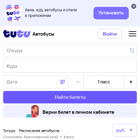
Авиа, ж/д, автобусы и отели
Установить
в приложении
Автобусы
Войти
1
пасс
Найти билеты
Верни билет в личном кабинете
Туту.ру
·
Расписание автобусов
·
Соколовка, Красноярский край → Канск