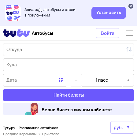
Авиа, ж/д, автобусы и отели
Установить
в приложении
Автобусы
Войти
1
пасс
Найти билеты
Верни билет в личном кабинете
Туту.ру
·
Расписание автобусов
·
Средние Карамалы → Приютово