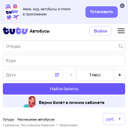
Авиа, ж/д, автобусы и отели
Установить
в приложении
Автобусы
Войти
1
пасс
Найти билеты
Верни билет в личном кабинете
Туту.ру
·
Расписание автобусов
·
Сумеричи, Республика Карелия → Ледмозеро