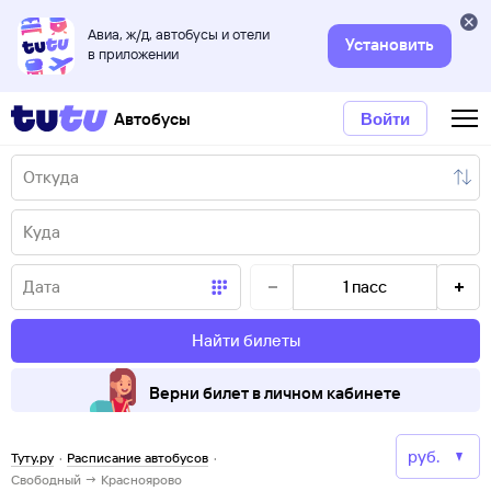
Авиа, ж/д, автобусы и отели
Установить
в приложении
Автобусы
Войти
1
пасс
Найти билеты
Верни билет в личном кабинете
Туту.ру
·
Расписание автобусов
·
Свободный → Красноярово