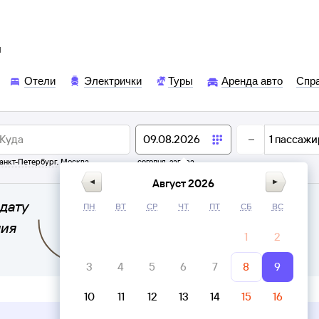
ы
Отели
Электрички
Туры
Аренда авто
Спр
1
пассажи
анкт-Петербург
,
Москва
сегодня,
завтра
Август 2026
дату
ПН
ВТ
СР
ЧТ
ПТ
СБ
ВС
ния
1
2
3
4
5
6
7
8
9
10
11
12
13
14
15
16
Верни билет в личном кабинете