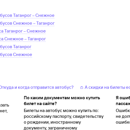
обусов
Таганрог
–
Снежное
обусов
Снежное
–
Таганрог
са
Таганрог
–
Снежное
са
Снежное
–
Таганрог
обусов
Таганрог
обусов
Снежное
 Откуда и когда отправится автобус?
👛 А скидки на билеты е
По каким документам можно купить
Я ошиб
билет на сайте?
пассаж
зать
Билеты на автобус можно купить по:
Ошибки
нет,
российскому паспорту, свидетельству
не доп
о
рождении, иностранному
ошибко
документу, заграничному