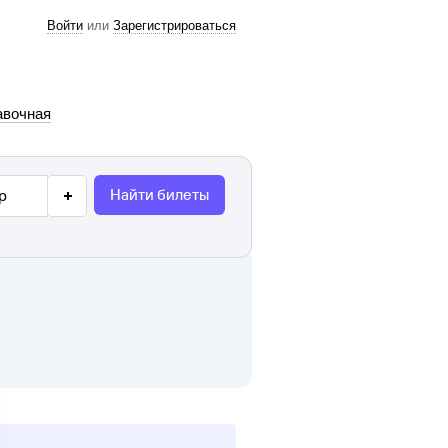
Войти
или
Зарегистрироваться
авочная
Найти билеты
р