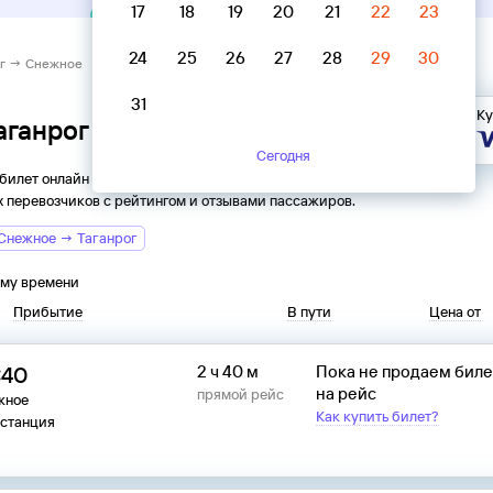
17
18
19
20
21
22
23
24
25
26
27
28
29
30
ог → Снежное
31
Ку
Таганрог → Снежное
Сегодня
 билет онлайн на автобус из
Таганрога
в
Снежное
. Все
 перевозчиков с рейтингом и отзывами пассажиров.
Снежное → Таганрог
ому времени
Прибытие
В пути
Цена от
:40
2 ч 40 м
Пока не продаем бил
на рейс
прямой рейс
жное
Как купить билет?
останция