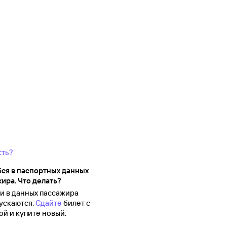
сть?
ся в паспортных данных
ира. Что делать?
 в данных пассажира
ускаются.
Сдайте
билет с
й и купите новый.