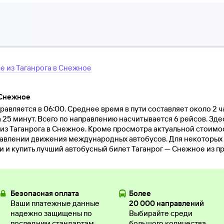
се
из
Таганрога
в
Снежное
 Снежное
равляется в 06:00. Среднее время в пути составляет около 2 ч
а 25 минут. Всего по направлению насчитывается 6 рейсов. Зде
из Таганрога в Снежное. Кроме просмотра актуальной стоимо
авлении движения международных автобусов. Для некоторых
ти и купить лучший автобусный билет Таганрог — Снежное из п
Безопасная оплата
Более
Ваши платежные данные
20 000 направлений
надежно защищены по
Выбирайте среди
последним стандартам
большого количества