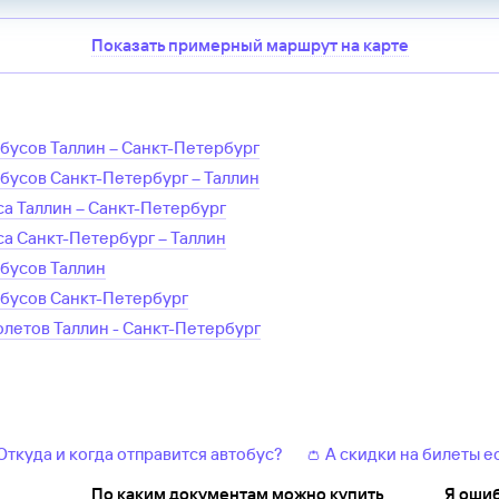
Показать примерный маршрут на карте
обусов
Таллин
–
Санкт-Петербург
обусов
Санкт-Петербург
–
Таллин
са
Таллин
–
Санкт-Петербург
са
Санкт-Петербург
–
Таллин
обусов
Таллин
обусов
Санкт-Петербург
олетов
Таллин
-
Санкт-Петербург
 Откуда и когда отправится автобус?
👛 А скидки на билеты е
По каким документам можно купить
Я ошиб