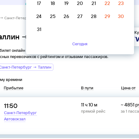
17
18
19
20
21
22
23
24
25
26
27
28
29
30
 → Санкт-Петербург
31
Ку
Таллин → Санкт-Петербург
Сегодня
 билет онлайн на автобус из
Таллина
в
Санкт-Петербург
.
сных перевозчиков с рейтингом и отзывами пассажиров.
Санкт-Петербург → Таллин
ому времени
Прибытие
В пути
Цена от
11:50
11 ч 10 м
~
4851
р
прямой рейс
за
1
пасс
Санкт-Петербург
Автовокзал