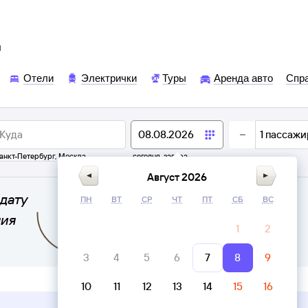
ы
Отели
Электрички
Туры
Аренда авто
Спр
1
пассажи
анкт-Петербург
,
Москва
сегодня,
завтра
Август 2026
дату
ПН
ВТ
СР
ЧТ
ПТ
СБ
ВС
ния
1
2
3
4
5
6
7
8
9
10
11
12
13
14
15
16
Верни билет в личном кабинете