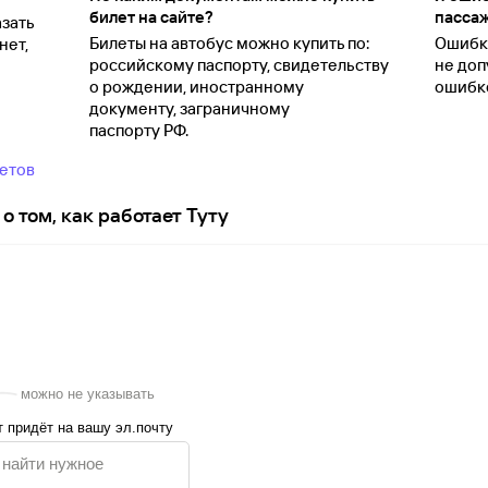
билет на сайте?
пассаж
зать
Билеты на автобус можно купить по:
Ошибки
нет,
российскому паспорту, свидетельству
не доп
о
рождении, иностранному
ошибко
документу, заграничному
паспорту
РФ.
ветов
о том, как работает Туту
можно не указывать
 придёт на вашу эл.почту