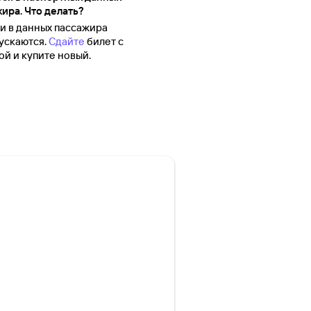
ира. Что делать?
 в данных пассажира
ускаются.
Сдайте
билет с
й и купите новый.