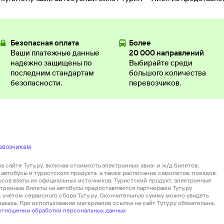
Безопасная оплата
Более
Ваши платежные данные
20 000 направлений
надежно защищены по
Выбирайте среди
последним стандартам
большого количества
безопасности.
перевозчиков.
евозчикам
 сайте Туту.ру, включая стоимость электронных авиа- и ж/д билетов,
автобусы и туристского продукта, а также расписание самолетов, поездов,
усов взяты из официальных источников. Туристский продукт, электронные
ектронные билеты на автобусы предоставляются партнерами Туту.ру
 с учетом сервисного сбора Туту.ру. Окончательную сумму можно увидеть
аказа. При использовании материалов ссылка на сайт Туту.ру обязательна.
отношении обработки персональных данных