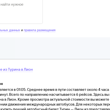
льных данных
и
правила размещения
се
из
Турина
в
Лион
он
ляется в 01:05. Среднее время в пути составляет около 4 часа
минут. Всего по направлению насчитывается 6 рейсов. Здесь в
на в Лион. Кроме просмотра актуальной стоимости вы можете 
нии движения международных автобусов. Для некоторых пер
и купить лучший автобусный билет Турин — Лион из представле