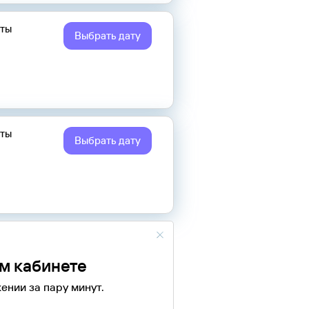
еты
Выбрать дату
еты
Выбрать дату
ом кабинете
ении за пару минут.