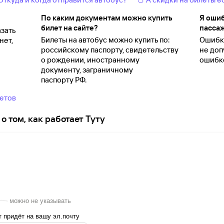
По каким документам можно купить
Я ошиб
билет на сайте?
пассаж
зать
Билеты на автобус можно купить по:
Ошибки
нет,
российскому паспорту, свидетельству
не доп
о
рождении, иностранному
ошибко
документу, заграничному
паспорту
РФ.
ветов
о том, как работает Туту
можно не указывать
 придёт на вашу эл.почту