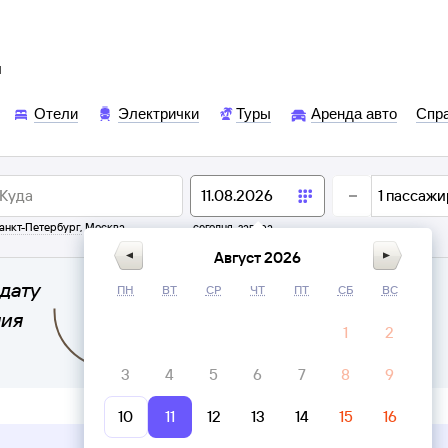
ы
Отели
Электрички
Туры
Аренда авто
Спр
1
пассажи
анкт-Петербург
,
Москва
сегодня,
завтра
Август 2026
дату
ПН
ВТ
СР
ЧТ
ПТ
СБ
ВС
ния
1
2
3
4
5
6
7
8
9
10
11
12
13
14
15
16
Верни билет в личном кабинете