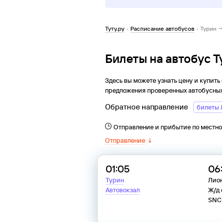
Туту.ру
·
Расписание автобусов
·
Турин 
Билеты на автобус 
Здесь вы можете узнать цену и купить
предложения проверенных автобусных
Обратное направление
билеты 
Отправление и прибытие по местн
Отправление
↓
01:05
06
Турин
Лио
Автовокзал
Ж/д 
SNC