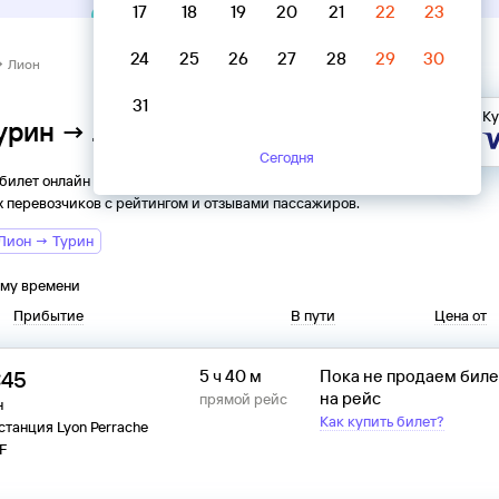
17
18
19
20
21
22
23
24
25
26
27
28
29
30
→ Лион
31
Ку
Турин → Лион
Сегодня
 билет онлайн на автобус из
Турина
в
Лион
. Все
 перевозчиков с рейтингом и отзывами пассажиров.
Лион → Турин
ому времени
Прибытие
В пути
Цена от
:45
5 ч 40 м
Пока не продаем бил
на рейс
прямой рейс
н
Как купить билет?
станция Lyon Perrache
F