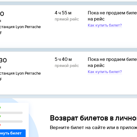
10
4 ч 55 м
Пока не продаем бил
на рейс
прямой рейс
н
Как купить билет?
станция Lyon Perrache
F
:30
5 ч 40 м
Пока не продаем бил
на рейс
прямой рейс
н
Как купить билет?
станция Lyon Perrache
F
Возврат билетов в личн
Верните билет на сайте или в прилож