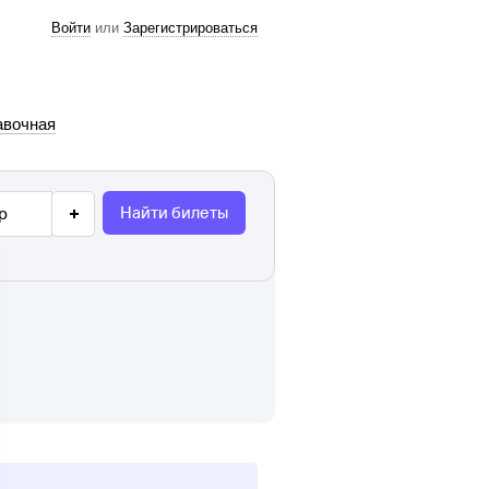
Войти
или
Зарегистрироваться
авочная
Найти билеты
р