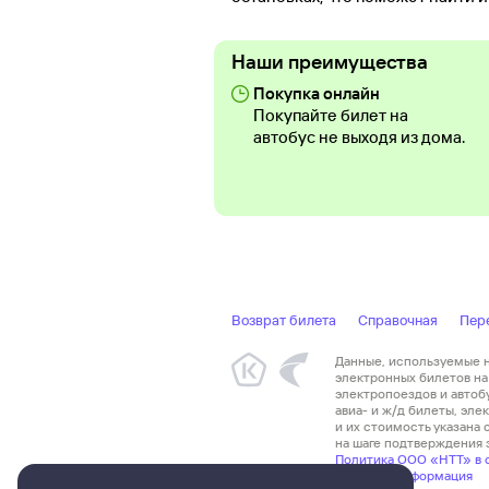
Наши преимущества
Покупка онлайн
Покупайте билет на
автобус не выходя из дома.
Возврат билета
Справочная
Пер
Данные, используемые на
электронных билетов на 
электропоездов и автоб
авиа- и ж/д билеты, эл
и их стоимость указана
на шаге подтверждения з
Политика ООО «НТТ» в 
Правовая информация