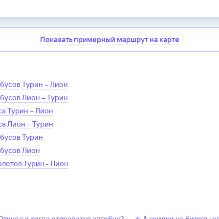
Показать примерный маршрут на карте
обусов
Турин
–
Лион
обусов
Лион
–
Турин
са
Турин
–
Лион
са
Лион
–
Турин
обусов
Турин
обусов
Лион
олетов
Турин
-
Лион
 Откуда и когда отправится автобус?
👛 А скидки на билеты е