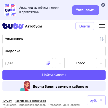
Авиа, ж/д, автобусы и отели
Установить
в приложении
Автобусы
Войти
1
пасс
Найти билеты
Верни билет в личном кабинете
Туту.ру
·
Расписание автобусов
·
Ульяновка, Пензенская область → Жадовка, Ульяновская