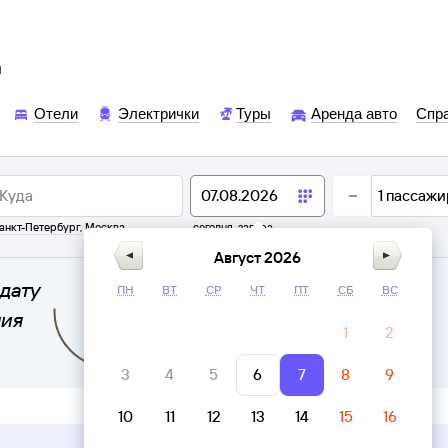
ы
Отели
Электрички
Туры
Аренда авто
Спр
1
пассажи
анкт-Петербург
,
Москва
сегодня,
завтра
Август 2026
дату
ПН
ВТ
СР
ЧТ
ПТ
СБ
ВС
ния
1
2
3
4
5
6
7
8
9
10
11
12
13
14
15
16
Верни билет в личном кабинете