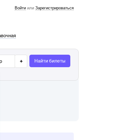
Войти
или
Зарегистрироваться
авочная
Найти билеты
р