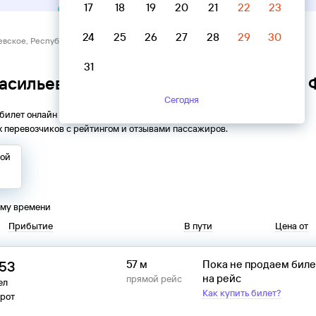
17
18
19
20
21
22
23
24
25
26
27
28
29
30
евское, Республика Удмуртия → Факел
31
Васильевское, Республика Удмуртия → 
Сегодня
 билет онлайн на автобус из
Васильевского
в
Факел
. Все
 перевозчиков с рейтингом и отзывами пассажиров.
той
ому времени
Прибытие
В пути
Цена от
:53
57 м
Пока не продаем бил
на рейс
прямой рейс
ел
Как купить билет?
рот