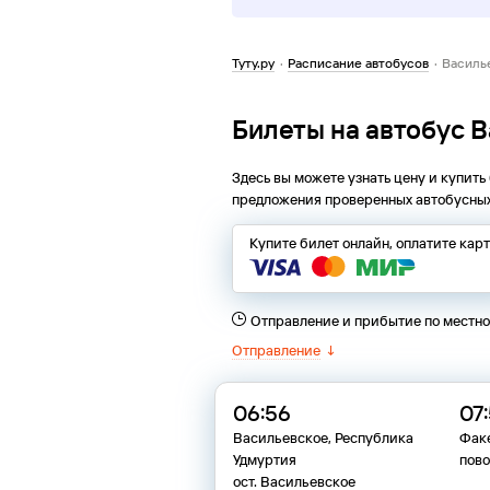
Туту.ру
·
Расписание автобусов
·
Василь
Билеты на автобус 
Здесь вы можете узнать цену и купить
предложения проверенных автобусных
Купите билет онлайн, оплатите кар
Отправление и прибытие по местн
Отправление
↓
06:56
07
Васильевское, Республика
Фак
Удмуртия
пово
ост. Васильевское