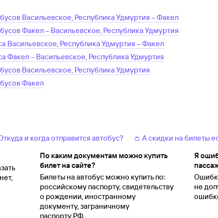
обусов
Васильевское, Республика Удмуртия
–
Факел
обусов
Факел
–
Васильевское, Республика Удмуртия
са
Васильевское, Республика Удмуртия
–
Факел
са
Факел
–
Васильевское, Республика Удмуртия
обусов
Васильевское, Республика Удмуртия
обусов
Факел
 Откуда и когда отправится автобус?
👛 А скидки на билеты е
По каким документам можно купить
Я ошиб
билет на сайте?
пассаж
зать
Билеты на автобус можно купить по:
Ошибки
нет,
российскому паспорту, свидетельству
не доп
о
рождении, иностранному
ошибко
документу, заграничному
паспорту
РФ.