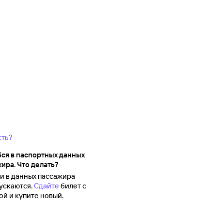
сть?
ся в паспортных данных
ира. Что делать?
 в данных пассажира
ускаются.
Сдайте
билет с
й и купите новый.