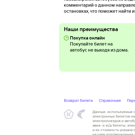
комментарий о данном направле
остановках, что поможет найти 
Наши преимущества
Покупка онлайн
Покупайте билет на
автобус не выходя из дома.
Возврат билета
Справочная
Пер
Данные, используемые на
электронных билетов на 
электропоездов и автоб
авиа- и ж/д билеты, эл
и их стоимость указана
на шаге подтверждения з