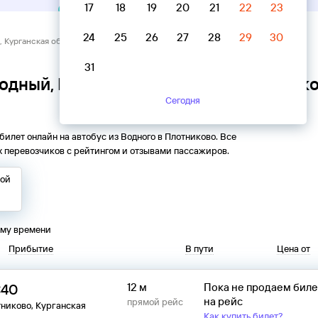
17
18
19
20
21
22
23
24
25
26
27
28
29
30
 Курганская область → Плотниково, Курганская область
31
одный, Курганская область → Плотнико
Сегодня
 билет онлайн на автобус из
Водного
в
Плотниково
. Все
 перевозчиков с рейтингом и отзывами пассажиров.
той
ому времени
Прибытие
В пути
Цена от
:40
12 м
Пока не продаем бил
на рейс
прямой рейс
никово, Курганская
Как купить билет?