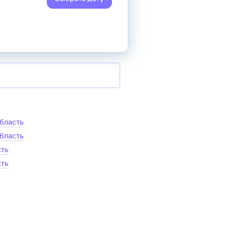
область
область
сть
сть