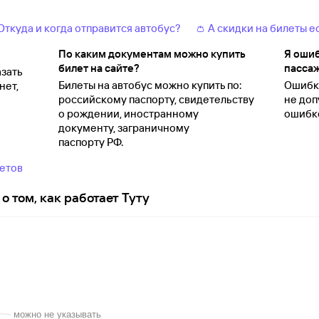
 Откуда и когда отправится автобус?
👛 А скидки на билеты е
По каким документам можно купить
Я ошиб
билет на сайте?
пассаж
зать
Билеты на автобус можно купить по:
Ошибки
нет,
российскому паспорту, свидетельству
не доп
о
рождении, иностранному
ошибко
документу, заграничному
паспорту
РФ.
ветов
о том, как работает Туту
можно не указывать