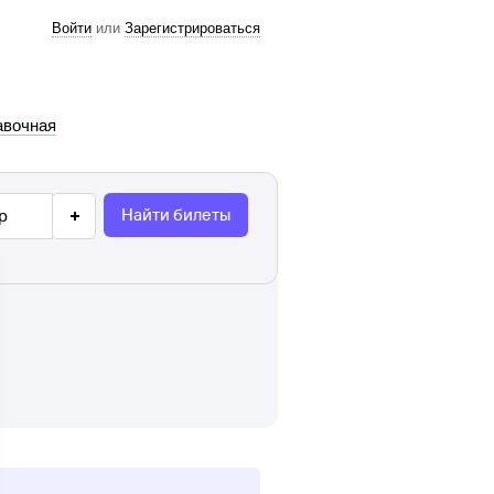
Войти
или
Зарегистрироваться
авочная
Найти билеты
р