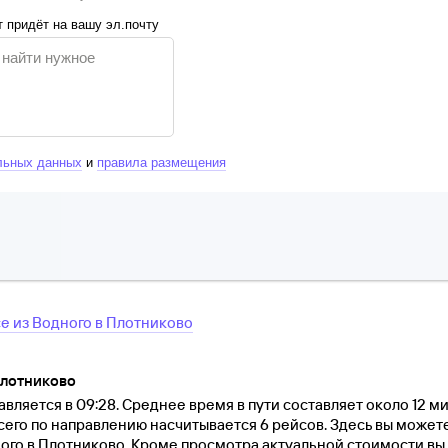
 придёт на вашу эл.почту
льных данных
и
правила размещения
се
из
Водного
в
Плотниково
Плотниково
вляется в 09:28. Среднее время в пути составляет около 12 м
Всего по направлению насчитывается 6 рейсов. Здесь вы может
ого в Плотниково. Кроме просмотра актуальной стоимости вы