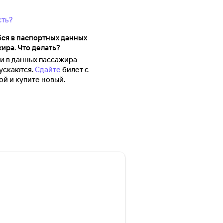
сть?
ся в паспортных данных
ира. Что делать?
 в данных пассажира
ускаются.
Сдайте
билет с
й и купите новый.