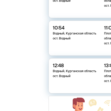
ост. Водный
обла
ост.
10:54
11:
Водный, Курганская область
Плот
ост. Водный
обла
ост.
12:48
13
Водный, Курганская область
Плот
ост. Водный
обла
ост.