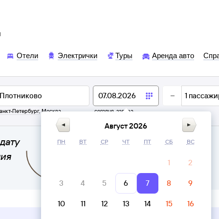
ы
Отели
Электрички
Туры
Аренда авто
Спр
1
пассажи
анкт-Петербург
,
Москва
сегодня,
завтра
Август 2026
дату
ПН
ВТ
СР
ЧТ
ПТ
СБ
ВС
ния
1
2
3
4
5
6
7
8
9
10
11
12
13
14
15
16
Верни билет в личном кабинете