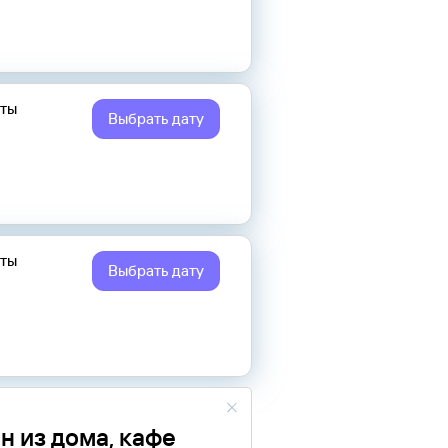
еты
Выбрать дату
еты
Выбрать дату
н из дома, кафе