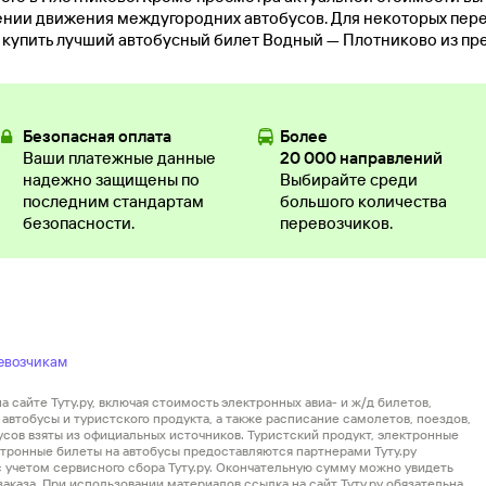
нии движения междугородних автобусов. Для некоторых пер
и купить лучший автобусный билет Водный — Плотниково из пр
Безопасная оплата
Более
Ваши платежные данные
20 000 направлений
надежно защищены по
Выбирайте среди
последним стандартам
большого количества
безопасности.
перевозчиков.
евозчикам
 сайте Туту.ру, включая стоимость электронных авиа- и ж/д билетов,
автобусы и туристского продукта, а также расписание самолетов, поездов,
усов взяты из официальных источников. Туристский продукт, электронные
ектронные билеты на автобусы предоставляются партнерами Туту.ру
 с учетом сервисного сбора Туту.ру. Окончательную сумму можно увидеть
аказа. При использовании материалов ссылка на сайт Туту.ру обязательна.