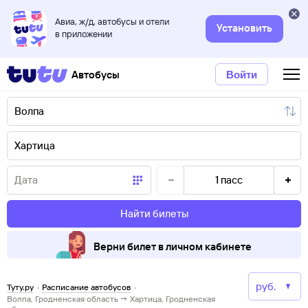
Авиа, ж/д, автобусы и отели
Установить
в приложении
Автобусы
Войти
1
пасс
Найти билеты
Верни билет в личном кабинете
Туту.ру
·
Расписание автобусов
·
Волпа, Гродненская область → Хартица, Гродненская