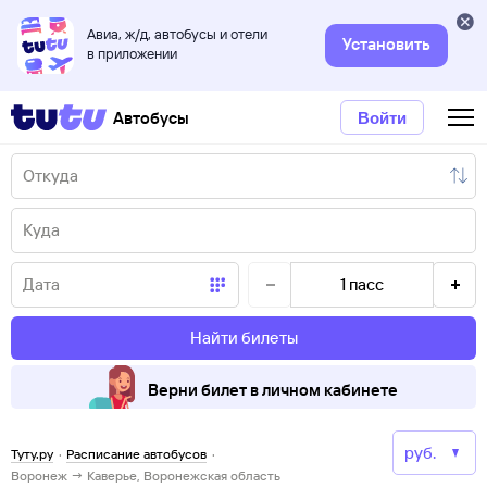
Авиа, ж/д, автобусы и отели
Установить
в приложении
Автобусы
Войти
1
пасс
Найти билеты
Верни билет в личном кабинете
Туту.ру
·
Расписание автобусов
·
Воронеж → Каверье, Воронежская область