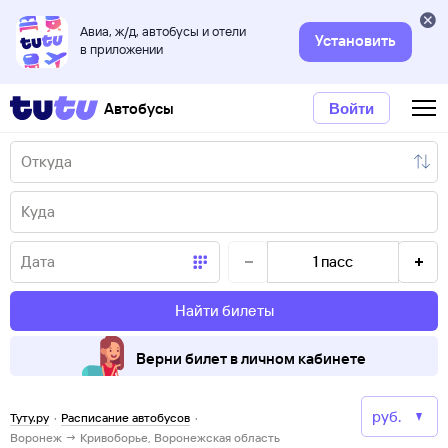
Авиа, ж/д, автобусы и отели
Установить
в приложении
Автобусы
Войти
1
пасс
Найти билеты
Верни билет в личном кабинете
Туту.ру
·
Расписание автобусов
·
Воронеж → Кривоборье, Воронежская область