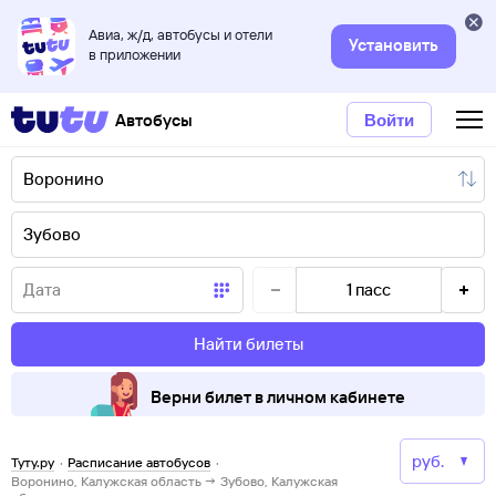
Авиа, ж/д, автобусы и отели
Установить
в приложении
Автобусы
Войти
1
пасс
Найти билеты
Верни билет в личном кабинете
Туту.ру
·
Расписание автобусов
·
Воронино, Калужская область → Зубово, Калужская