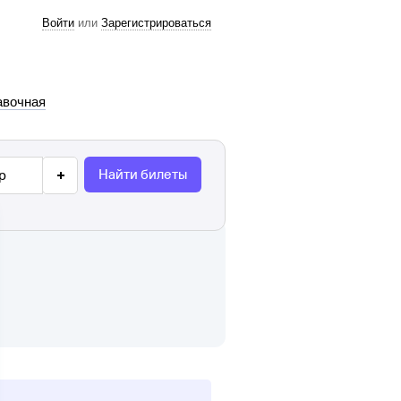
Войти
или
Зарегистрироваться
авочная
Найти билеты
р