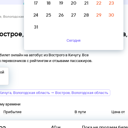
17
18
19
20
21
22
23
24
25
26
27
28
29
30
, Вологодская область → Кичуга, Вологодская область
31
острое, Вологодская область → Кичуга
Сегодня
 билет онлайн на автобус из
Вострого
в
Кичугу
. Все
 перевозчиков с рейтингом и отзывами пассажиров.
той
Кичуга, Вологодская область → Вострое, Вологодская область
ому времени
Прибытие
В пути
Цена от
40 м
Пока не продаем бил