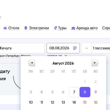
ы
Отели
Электрички
Туры
Аренда авто
Спр
1
пассажи
анкт-Петербург
,
Москва
сегодня,
завтра
Август 2026
дату
ПН
ВТ
СР
ЧТ
ПТ
СБ
ВС
ния
1
2
3
4
5
6
7
8
9
10
11
12
13
14
15
16
Верни билет в личном кабинете