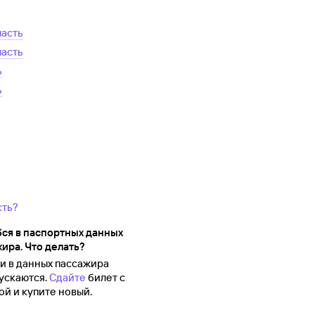
ласть
ласть
ь
ь
сть?
ся в паспортных данных
ира. Что делать?
 в данных пассажира
ускаются.
Сдайте
билет с
й и купите новый.