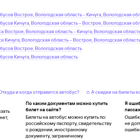
обусов
Вострое, Вологодская область
–
Кичуга, Вологодская об
обусов
Кичуга, Вологодская область
–
Вострое, Вологодская об
са
Вострое, Вологодская область
–
Кичуга, Вологодская област
са
Кичуга, Вологодская область
–
Вострое, Вологодская област
обусов
Вострое, Вологодская область
обусов
Кичуга, Вологодская область
 Откуда и когда отправится автобус?
👛 А скидки на билеты е
По каким документам можно купить
Я ошиб
билет на сайте?
пассаж
зать
Билеты на автобус можно купить по:
Ошибки
нет,
российскому паспорту, свидетельству
не доп
о
рождении, иностранному
ошибко
документу, заграничному