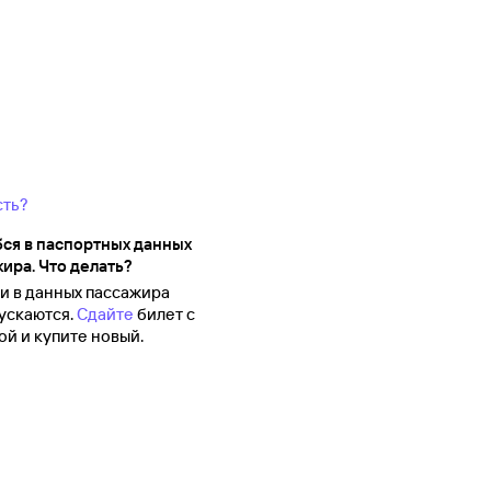
сть?
ся в паспортных данных
ира. Что делать?
 в данных пассажира
ускаются.
Сдайте
билет с
й и купите новый.