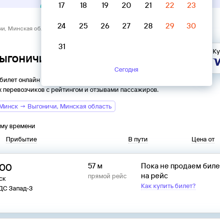
17
18
19
20
21
22
23
24
25
26
27
28
29
30
чи, Минская область → Минск
31
Ку
Выгоничи, Минская область → Минск
Сегодня
 билет онлайн на автобус из
Выгоничей
в
Минск
. Все
 перевозчиков с рейтингом и отзывами пассажиров.
Минск → Выгоничи, Минская область
ому времени
Прибытие
В пути
Цена от
:00
57 м
Пока не продаем бил
на рейс
прямой рейс
ск
Как купить билет?
 ДС Запад-3