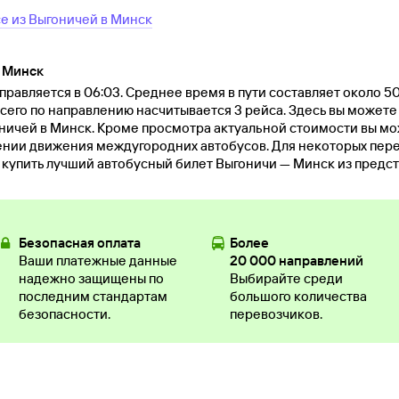
се
из
Выгоничей
в
Минск
— Минск
равляется в 06:03. Среднее время в пути составляет около 5
Всего по направлению насчитывается 3 рейса. Здесь вы можете
ничей в Минск. Кроме просмотра актуальной стоимости вы мо
нии движения междугородних автобусов. Для некоторых пер
и купить лучший автобусный билет Выгоничи — Минск из предс
Безопасная оплата
Более
Ваши платежные данные
20 000 направлений
надежно защищены по
Выбирайте среди
последним стандартам
большого количества
безопасности.
перевозчиков.