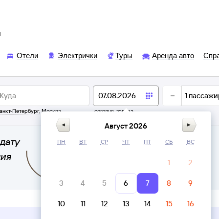
ы
Отели
Электрички
Туры
Аренда авто
Спр
1
пассажи
анкт-Петербург
,
Москва
сегодня,
завтра
Август 2026
дату
ПН
ВТ
СР
ЧТ
ПТ
СБ
ВС
ния
1
2
3
4
5
6
7
8
9
10
11
12
13
14
15
16
Верни билет в личном кабинете