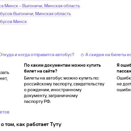
са
Минск
–
Выгоничи, Минская область
обусов
Выгоничи, Минская область
обусов
Минск
 Откуда и когда отправится автобус?
👛 А скидки на билеты е
По каким документам можно купить
Я ошиб
билет на сайте?
пассаж
зать
Билеты на автобус можно купить по:
Ошибки
нет,
российскому паспорту, свидетельству
не доп
о
рождении, иностранному
ошибко
документу, заграничному
паспорту
РФ.
ветов
о том, как работает Туту