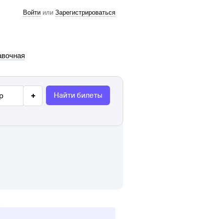
Войти
или
Зарегистрироваться
авочная
Найти билеты
р