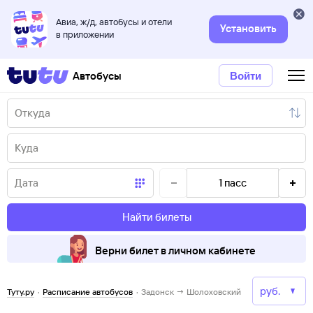
Авиа, ж/д, автобусы и отели
Установить
в приложении
Автобусы
Войти
1
пасс
Найти билеты
Верни билет в личном кабинете
Туту.ру
·
Расписание автобусов
·
Задонск → Шолоховский