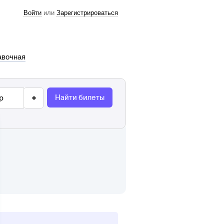
Войти
или
Зарегистрироваться
авочная
Найти билеты
р