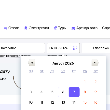
ы
Отели
Электрички
Туры
Аренда авто
Спр
1
пассажи
анкт-Петербург
,
Москва
сегодня,
завтра
Август 2026
дату
ПН
ВТ
СР
ЧТ
ПТ
СБ
ВС
ния
1
2
3
4
5
6
7
8
9
10
11
12
13
14
15
16
Верни билет в личном кабинете