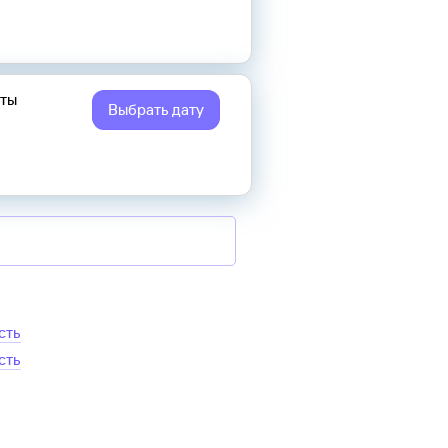
еты
Выбрать дату
сть
сть