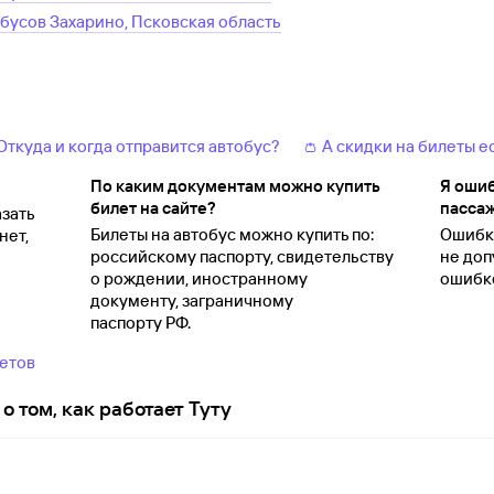
обусов
Захарино, Псковская область
 Откуда и когда отправится автобус?
👛 А скидки на билеты е
По каким документам можно купить
Я ошиб
билет на сайте?
пассаж
зать
Билеты на автобус можно купить по:
Ошибки
нет,
российскому паспорту, свидетельству
не доп
о
рождении, иностранному
ошибко
документу, заграничному
паспорту
РФ.
ветов
о том, как работает Туту