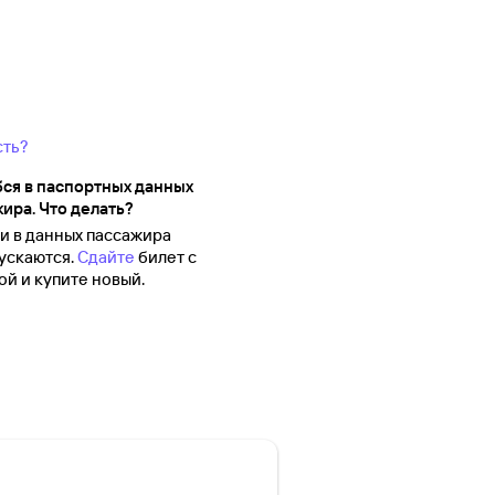
сть?
ся в паспортных данных
ира. Что делать?
 в данных пассажира
ускаются.
Сдайте
билет с
й и купите новый.