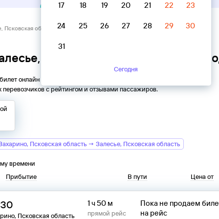
17
18
19
20
21
22
23
24
25
26
27
28
29
30
, Псковская область → Захарино, Псковская область
31
алесье, Псковская область → Захарино
Сегодня
 билет онлайн на автобус из
Залесья
в
Захарино
. Все
 перевозчиков с рейтингом и отзывами пассажиров.
той
Захарино, Псковская область → Залесье, Псковская область
ому времени
Прибытие
В пути
Цена от
:30
1 ч 50 м
Пока не продаем бил
на рейс
прямой рейс
рино, Псковская область