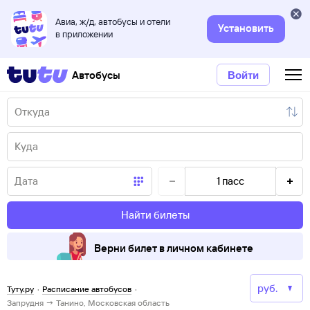
Авиа, ж/д, автобусы и отели
Установить
в приложении
Автобусы
Войти
1
пасс
Найти билеты
Верни билет в личном кабинете
Туту.ру
·
Расписание автобусов
·
Запрудня → Танино, Московская область