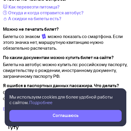
🐱 Как перевезти питомца?
🕔 Откуда и когда отправится автобус?
👛 А скидки на билеты есть?
Можно не печатать билет?
Билеты со знаком
можно показать со смартфона. Если
этого значка нет, маршрутную квитанцию нужно
обязательно распечатать.
По каким документам можно купить билет на сайте?
Билеты на автобус можно купить по: российскому паспорту,
свидетельству о
рождении, иностранному документу,
заграничному паспорту
РФ.
Я ошибся в паспортных данных пассажира. Что делать?
Ошибки в данных пассажира не допускаются.
Сдайте
билет
Мы используем cookies для более удобной работы
с ошибкой и купите новый.
с сайтом.
Подробнее
Больше полезных вопросов и ответов
Соглашаюсь
Отвечаем на ваши вопросы о том, как работает
Туту