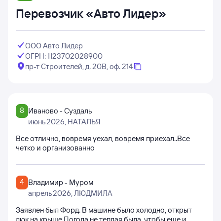
Перевозчик «Авто Лидер»
ООО Авто Лидер
ОГРН: 1123702028900
пр-т Строителей, д. 20В, оф. 214
8
Иваново - Суздаль
июнь 2026
, НАТАЛЬЯ
Все отлично, вовремя уехал, вовремя приехал..Все
четко и организованно
4
Владимир - Муром
апрель 2026
, ЛЮДМИЛА
Заявлен был Форд. В машине было холодно, открыт
люк на крыше.Погода не теплая была, чтобы еще и