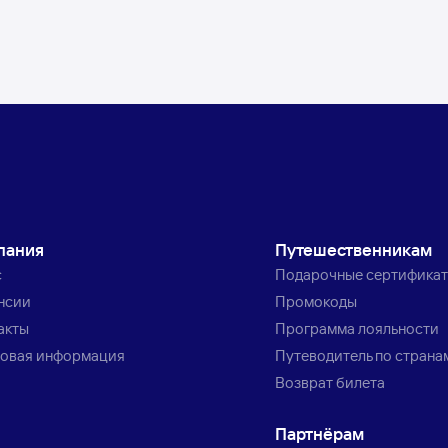
пания
Путешественникам
с
Подарочные сертифика
нсии
Промокоды
акты
Программа лояльности
овая информация
Путеводитель по страна
Возврат билета
Партнёрам