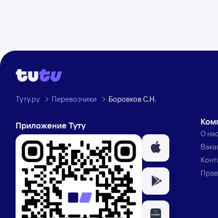
Туту.ру
Перевозчики
Боровков С.Н.
Ком
Приложение Туту
О на
Вака
Конт
Прав