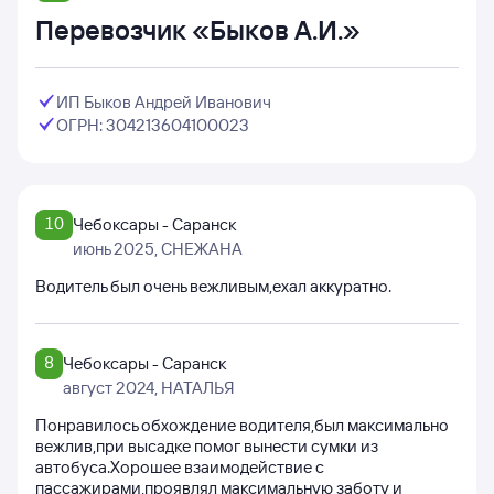
Перевозчик «Быков А.И.»
ИП Быков Андрей Иванович
ОГРН: 304213604100023
10
Чебоксары - Саранск
июнь 2025
, СНЕЖАНА
Водитель был очень вежливым,ехал аккуратно.
8
Чебоксары - Саранск
август 2024
, НАТАЛЬЯ
Понравилось обхождение водителя,был максимально
вежлив,при высадке помог вынести сумки из
автобуса.Хорошее взаимодействие с
пассажирами,проявлял максимальную заботу и