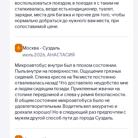
воспользоваться поездом, в поездах я с таким не
сталкивалась, везде есть кондиционер, туалет,
зарядки, места для багажа и прочее для того, чтобы
нормально добраться до нужного вам места, при
сопоставимой цене.
6
Москва - Суздаль
июль 2026
, АНАСТАСИЯ
Микроавтобус внутри был в плохом состоянии.
Пыль внутри на поверхностях. Ощущение грязных
сидений. Спинка кресла на 9м месте постоянно
отваливалась назад! Что доставляло неудобство мне
и людям сидящим позади. Приклееные жвачки на
столике передомной и слева у ремня безопасности.
В общем состояние микроавтобуса было не
удовлетворительным. Водитель вел аккуратно и
доехали хорошо! Но в следующий раз предпочтем с
мужем другой способ пути до города Суздаль.