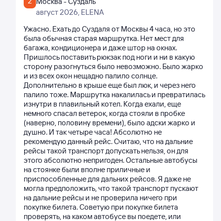
2
Москва - Суздаль
август 2026
, ELENA
Ужасно. Ехать до Суздаля от Москвы 4 часа, но это
была обычная старая маршрутка. Нет мест для
багажа, кондиционера и даже штор на окнах.
Пришлось поставить рюкзак под ноги и ни в какую
сторону разогнуться было невозможно. Было жарко
и из всех окон нещадно палило солнце.
Дополнительно в крыше еще был люк, и через него
палило тоже. Маршрутка накалилась и превратилась
изнутри в плавильный котел. Когда ехали, еще
немного спасал ветерок, когда стояли в пробке
(наверно, половину времени), было адски жарко и
душно. И так четыре часа! Абсолютно не
рекомендую данный рейс. Считаю, что на дальние
рейсы такой транспорт допускать нельзя, он для
этого абсолютно непригоден. Остальные автобусы
на стоянке были вполне приличные и
приспособленные для дальних рейсов. Я даже не
могла предположить, что такой транспорт пускают
на дальние рейсы и не проверила ничего при
покупке билета. Советую при покупке билета
проверять, на каком автобусе вы поедете, или