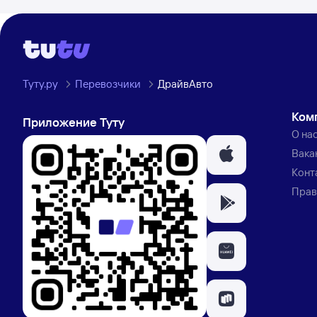
Туту.ру
Перевозчики
ДрайвАвто
Ком
Приложение Туту
О на
Вака
Конт
Прав