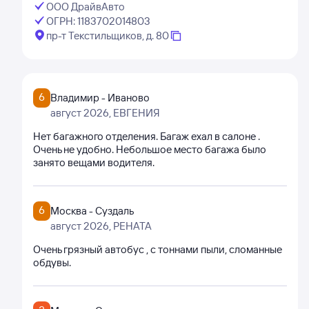
ООО ДрайвАвто
ОГРН: 1183702014803
пр-т Текстильщиков, д. 80
6
Владимир - Иваново
август 2026
, ЕВГЕНИЯ
Нет багажного отделения. Багаж ехал в салоне .
Очень не удобно. Небольшое место багажа было
занято вещами водителя.
6
Москва - Суздаль
август 2026
, РЕНАТА
Очень грязный автобус , с тоннами пыли, сломанные
обдувы.