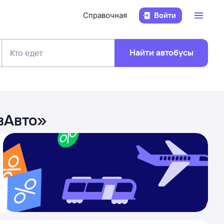
Справочная
Войти
Найти автобусы
Кто едет
вАвто
»