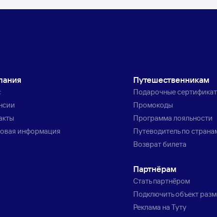
пания
Путешественникам
с
Подарочные сертифика
нсии
Промокоды
акты
Программа лояльности
овая информация
Путеводитель по страна
Возврат билета
Партнёрам
Стать партнёром
Подключить объект раз
Реклама на Туту