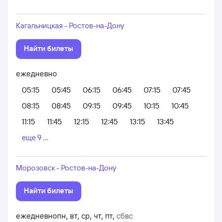
Кагальницкая - Ростов-на-Дону
Найти билеты
ежедневно
05:15
05:45
06:15
06:45
07:15
07:45
08:15
08:45
09:15
09:45
10:15
10:45
11:15
11:45
12:15
12:45
13:15
13:45
еще 9 ...
Морозовск - Ростов-на-Дону
Найти билеты
ежедневно
пн
,
вт
,
ср
,
чт
,
пт
,
сб
вс