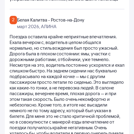
2
Белая Калитва - Ростов-на-Дону
март 2026
, АЛИНА
Поездка оставила крайне неприятные впечатления.
Ехала вечером с, водитель в целом общался
нормально, но стиль вождения был просто ужасный.
Дорога была в плохом состоянии: ямы, участки с
дорожными работами, отбойники, уже темнело.
Несмотря на это, водитель постоянно ускорялся и ехал
слишком быстро. На заднем сидении нас буквально
подбрасывало на каждой кочке — мы с другим
пассажиром просто летали по сиденью. Это выглядело
как какие-то гонки, а не перевозка людей. В салоне
пассажиры, вечернее время, плохая дорога — и при
этом такая скорость. Было очень некомфортно и
небезопасно. Кроме того, в итоге нас высадили
немного не по тому адресу, который был указан в
билете. Для меня это не стало критичной проблемой,
но в совокупности с манерой езды впечатление от
поездки получилось крайне негативным. Очень
хотелось бы, чтобы водители в первую очередь думали