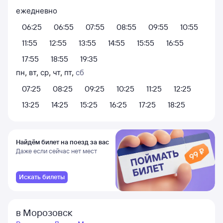
ежедневно
06:25
06:55
07:55
08:55
09:55
10:55
11:55
12:55
13:55
14:55
15:55
16:55
17:55
18:55
19:35
пн
,
вт
,
ср
,
чт
,
пт
,
сб
07:25
08:25
09:25
10:25
11:25
12:25
13:25
14:25
15:25
16:25
17:25
18:25
Найдём билет на поезд за вас
Даже если сейчас нет мест
Искать билеты
в Морозовск