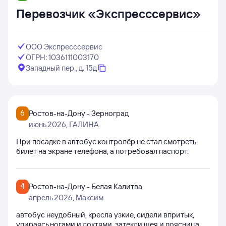
Перевозчик «Экспресссервис»
ООО Экспресссервис
ОГРН: 1036111003170
Западный пер., д. 15д
6
Ростов-на-Дону - Зерноград
июнь 2026
, ГАЛИНА
При посадке в автобус контролёр не стал смотреть
билет на экране телефона, а потребовал паспорт.
4
Ростов-на-Дону - Белая Калитва
апрель 2026
, Максим
автобус неудобный, кресла узкие, сидели впритык,
упираясь ногами и локтями, затекли шея и поясница