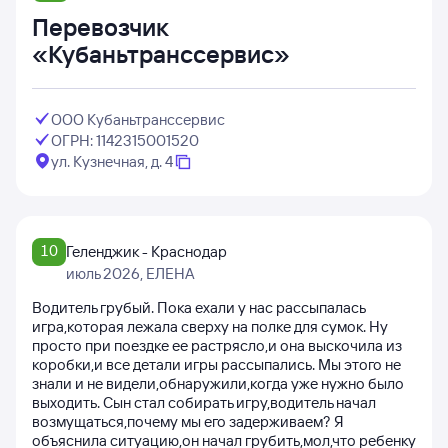
Перевозчик
«Кубаньтранссервис»
ООО Кубаньтранссервис
ОГРН: 1142315001520
ул. Кузнечная, д. 4
10
Геленджик - Краснодар
июль 2026
, ЕЛЕНА
Водитель грубый. Пока ехали у нас рассыпалась
игра,которая лежала сверху на полке для сумок. Ну
просто при поездке ее растрясло,и она выскочила из
коробки,и все детали игры рассыпались. Мы этого не
знали и не видели,обнаружили,когда уже нужно было
выходить. Сын стал собирать игру,водитель начал
возмущаться,почему мы его задерживаем? Я
объяснила ситуацию,он начал грубить,мол,что ребенку