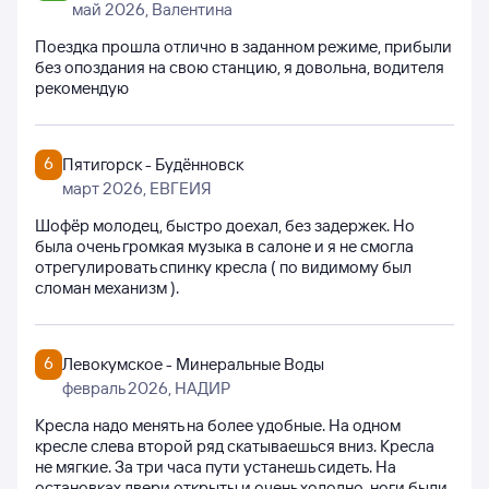
май 2026
, Валентина
Поездка прошла отлично в заданном режиме, прибыли
без опоздания на свою станцию, я довольна, водителя
рекомендую
6
Пятигорск - Будённовск
март 2026
, ЕВГЕИЯ
Шофёр молодец, быстро доехал, без задержек. Но
была очень громкая музыка в салоне и я не смогла
отрегулировать спинку кресла ( по видимому был
сломан механизм ).
6
Левокумское - Минеральные Воды
февраль 2026
, НАДИР
Кресла надо менять на более удобные. На одном
кресле слева второй ряд скатываешься вниз. Кресла
не мягкие. За три часа пути устанешь сидеть. На
остановках двери открыты и очень холодно, ноги были