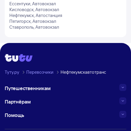
Ессентуки, Автовокзал
Кисловодск, Автовокзал
Нефтекумск, Автостанция
Пятигорск, Автовокзал
Ставрополь, Автовокзал
Туту.ру
Перевозчики
Нефтекумскавтотранс
Путешественникам
Партнёрам
Помощь