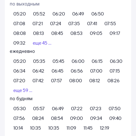
по выходным
05:20
05:52
06:20
06:49
06:50
07:08
07:21
07:24
07:35
07:41
07:55
08:08
08:13
08:45
08:53
09:05
09:17
09:32
еще 45 ...
ежедневно
05:20
05:35
05:45
06:00
06:15
06:30
06:34
06:42
06:45
06:56
07:00
07:15
07:20
07:42
07:57
08:00
08:12
08:26
еще 59 ...
по будням
05:30
05:57
06:49
07:22
07:23
07:50
07:56
08:24
08:54
09:00
09:34
09:40
10:14
10:35
10:35
11:09
11:45
12:19