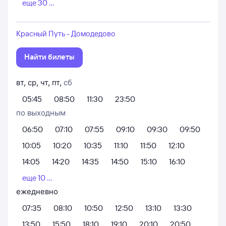
еще 30 ...
Красный Путь - Домодедово
Найти билеты
вт
,
ср
,
чт
,
пт
,
сб
05:45
08:50
11:30
23:50
по выходным
06:50
07:10
07:55
09:10
09:30
09:50
10:05
10:20
10:35
11:10
11:50
12:10
14:05
14:20
14:35
14:50
15:10
16:10
еще 10 ...
ежедневно
07:35
08:10
10:50
12:50
13:10
13:30
13:50
15:50
18:10
19:10
20:10
20:50