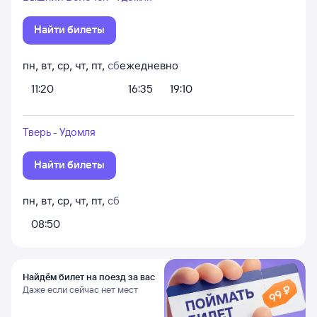
Найти билеты
пн
,
вт
,
ср
,
чт
,
пт
,
сб
ежедневно
11:20
16:35
19:10
Тверь - Удомля
Найти билеты
пн
,
вт
,
ср
,
чт
,
пт
,
сб
08:50
Найдём билет на поезд за вас
Даже если сейчас нет мест