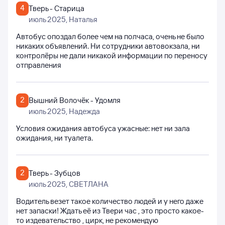
4
Тверь - Старица
июль 2025
, Наталья
Автобус опоздал более чем на полчаса, очень не было
никаких объявлений. Ни сотрудники автовокзала, ни
контролёры не дали никакой информации по переносу
отправления
2
Вышний Волочёк - Удомля
июль 2025
, Надежда
Условия ожидания автобуса ужасные: нет ни зала
ожидания, ни туалета.
2
Тверь - Зубцов
июль 2025
, СВЕТЛАНА
Водитель везет такое количество людей и у него даже
нет запаски! Ждать её из Твери час , это просто какое-
то издевательство , цирк, не рекомендую