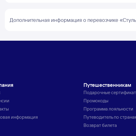
Дополнительная информация о перевозчике «Стуль
пания
Путешественникам
с
Подарочные сертифика
нсии
Промокоды
акты
Программа лояльности
овая информация
Путеводитель по страна
Возврат билета