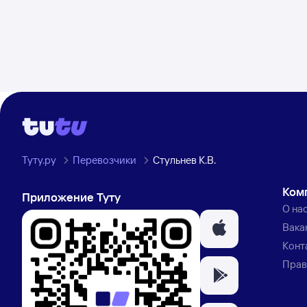
Туту.ру
Перевозчики
Стульнев К.В.
Ком
Приложение Туту
О на
Вака
Конт
Прав