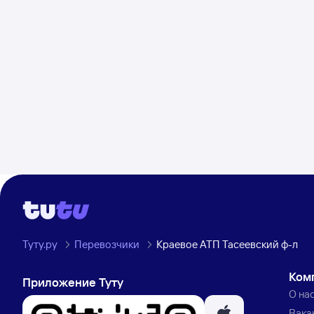
Туту.ру
Перевозчики
Краевое АТП Тасеевский ф-л
Ком
Приложение Туту
О на
Вака