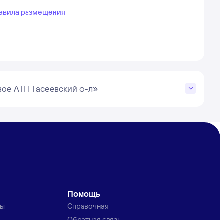
авила размещения
вое АТП Тасеевский ф-л»
Помощь
ты
Справочная
Обратная связь