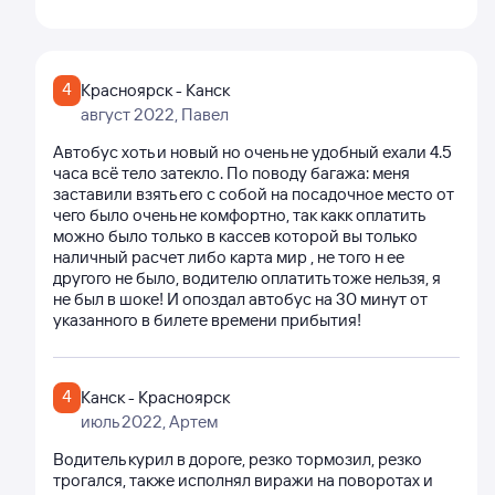
4
Красноярск - Канск
август 2022
, Павел
Автобус хоть и новый но очень не удобный ехали 4.5
часа всё тело затекло. По поводу багажа: меня
заставили взять его с собой на посадочное место от
чего было очень не комфортно, так какк оплатить
можно было только в кассев которой вы только
наличный расчет либо карта мир , не того н ее
другого не было, водителю оплатить тоже нельзя, я
не был в шоке! И опоздал автобус на 30 минут от
указанного в билете времени прибытия!
4
Канск - Красноярск
июль 2022
, Артем
Водитель курил в дороге, резко тормозил, резко
трогался, также исполнял виражи на поворотах и