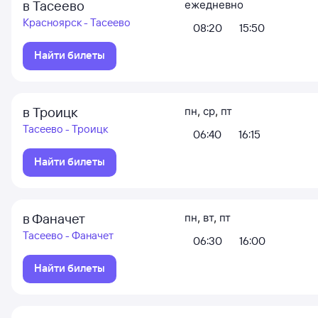
в Тасеево
ежедневно
Красноярск - Тасеево
08:20
15:50
Найти билеты
в Троицк
пн
,
ср
,
пт
Тасеево - Троицк
06:40
16:15
Найти билеты
в Фаначет
пн
,
вт
,
пт
Тасеево - Фаначет
06:30
16:00
Найти билеты