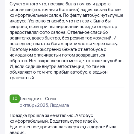
С учетом того что, поездка была ночная и дорога
серпантин (постоянная болтанка) надеялась на более
комфортабельный салон. По факту автобус чуть лучше
икаруса. Условно спасибо, что не пазик. Было бы
здорово, если при планировании поездки оператор
предоставлял фото салона. Отдельное спасибо
водителю, довез быстро, без резких торможений. И
последнее, плата за багаж принимается через кассу.
Поэтому надо экстренно бежать от автобуса с
чемоданом оплачивать и потом возвращаться
обратно. Нет закрепленного места, что тоже неудобно.
И, если сидишь внутри автостанции, то там не
объявляют о том что прибыл автобус, а ведь он
транзитный.
10
Геленджик - Сочи
октябрь 2025
, Людмила
Поездка прошла замечательно. Автобус
комфортабельный. Водитель супер клас👍.
Единственное,произошла задержка,на дороге была
авария.