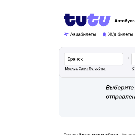
Автобус
Авиабилеты
Ж/д билеты
Москва
,
Санкт-Петербург
С
Выберите 
отправле
Туту.ру
·
Расписание автобусов
·
Автово