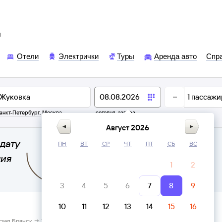
ы
Отели
Электрички
Туры
Аренда авто
Спр
1
пассажи
анкт-Петербург
,
Москва
сегодня,
завтра
Август 2026
дату
ПН
ВТ
СР
ЧТ
ПТ
СБ
ВС
ния
1
2
3
4
5
6
7
8
9
10
11
12
13
14
15
16
кзал Брянск → Жуковка