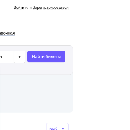
Войти
или
Зарегистрироваться
авочная
Найти билеты
р