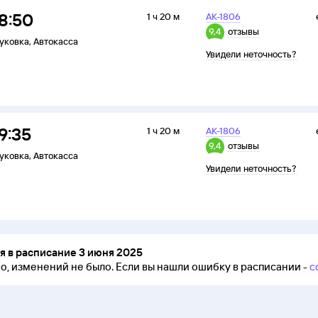
8:50
1 ч 20 м
АК-1806
9,4
отзывы
уковка
,
Автокасса
Увидели неточность?
9:35
1 ч 20 м
АК-1806
9,4
отзывы
уковка
,
Автокасса
Увидели неточность?
 в расписание 3 июня 2025
но, изменений не было.
Если вы нашли ошибку в расписании -
с