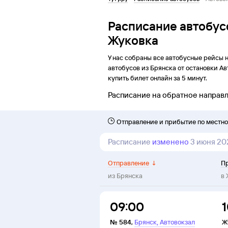
Расписание автобус
Жуковка
У нас собраны все автобусные рейсы 
автобусов из
Брянска
от
остановки
Ав
купить билет онлайн за 5 минут.
Расписание на обратное направ
Отправление и прибытие по местн
Расписание
изменено
3 июня 20
Отправление
↓
П
из
Брянска
в
09:00
1
,
№
584
,
Брянск
Автовокзал
Ж