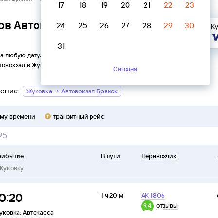
17
18
19
20
21
22
23
ов Автовокзал Брянск →
24
25
26
27
28
29
30
Ку
31
на любую дату. Вы можете узнать точное расписание
товокзал
в
Жуковку
на
2026
год, выбрать удобный рейс и
Сегодня
ление
Жуковка → Автовокзал Брянск
ому времени
транзитный рейс
25
рибытие
В пути
Перевозчик
Жуковку
0:20
1 ч 20 м
АК-1806
9,4
отзывы
уковка
,
Автокасса