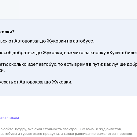
уковки?
ться от Автовокзал до Жуковки на автобусе.
особ добраться до Жуковки, нажмите на кнопку «Купить биле
ть; сколько идет автобус, то есть время в пути; как лучше доб
и.
уехать от Автовокзал до Жуковки.
евозчикам
 сайте Туту.ру, включая стоимость электронных авиа- и ж/д билетов,
автобусы и туристского продукта, а также расписание самолетов, поездов,