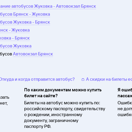
ание автобусов Жуковка - Автовокзал Брянск
бусов Брянск - Жуковка
бусов Жуковка - Брянск
янск - Жуковка
ковка - Брянск
обусов Жуковка
обусов
Автовокзал Брянск
 Откуда и когда отправится автобус?
👛 А скидки на билеты е
По каким документам можно купить
Я ошиб
билет на сайте?
пассаж
зать
Билеты на автобус можно купить по:
Ошибки
нет,
российскому паспорту, свидетельству
не доп
о
рождении, иностранному
ошибко
документу, заграничному
паспорту
РФ.