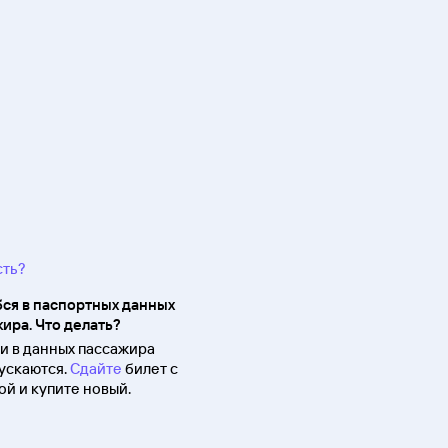
сть?
ся в паспортных данных
ира. Что делать?
 в данных пассажира
ускаются.
Сдайте
билет с
й и купите новый.