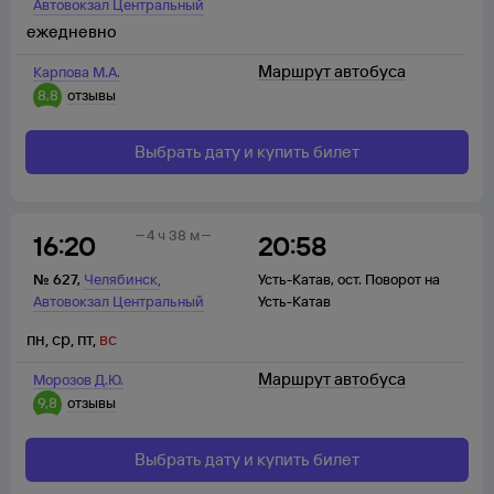
Автовокзал Центральный
ежедневно
Маршрут автобуса
Карпова М.А.
8,8
отзывы
Выбрать дату и купить билет
4 ч 38 м
16:20
20:58
,
№
627
,
Челябинск
Усть-Катав
,
ост. Поворот на
Автовокзал Центральный
Усть-Катав
пн
,
ср
,
пт
,
вс
Маршрут автобуса
Морозов Д.Ю.
9,8
отзывы
Выбрать дату и купить билет