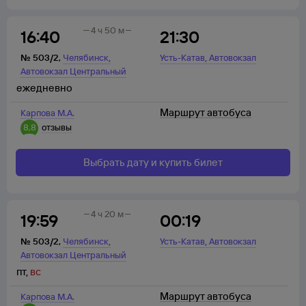
4 ч 50 м
16:40
21:30
,
,
№
503/2
,
Челябинск
Усть-Катав
Автовокзал
Автовокзал Центральный
ежедневно
Маршрут автобуса
Карпова М.А.
8,8
отзывы
Выбрать дату и купить билет
4 ч 20 м
19:59
00:19
,
,
№
503/2
,
Челябинск
Усть-Катав
Автовокзал
Автовокзал Центральный
пт
,
вс
Маршрут автобуса
Карпова М.А.