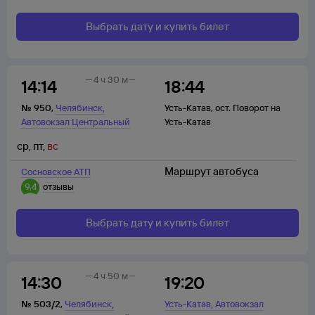
Выбрать дату и купить билет
4 ч 30 м
14:14
18:44
,
№
950
,
Челябинск
Усть-Катав
,
ост. Поворот на
Автовокзал Центральный
Усть-Катав
ср
,
пт
,
вс
Маршрут автобуса
Сосновское АТП
9,4
отзывы
Выбрать дату и купить билет
4 ч 50 м
14:30
19:20
,
,
№
503/2
,
Челябинск
Усть-Катав
Автовокзал