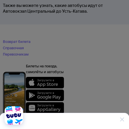
Также вы можете узнать, какие автобусы идут от
Автовокзал Центральный до Усть-Катава.
Возврат билета
Справочная
Перевозчикам
Билеты на поезда,
самолёты и автобусы